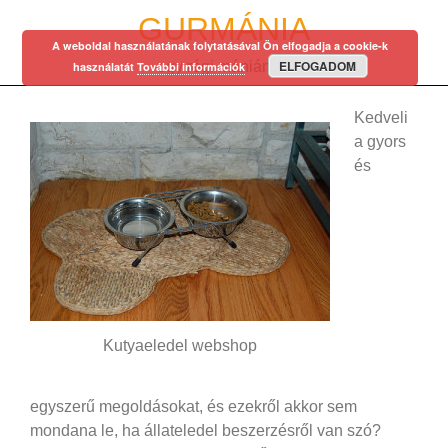
Skip
GURMÁNIA
to
A weboldal használatának folytatásával Ön elfogadja a cookie-k
content
ELFOGADOM
egy régi mániám…
használatát
További információk
Kedveli
a gyors
és
Kutyaeledel webshop
egyszerű megoldásokat, és ezekről akkor sem
mondana le, ha állateledel beszerzésről van szó?