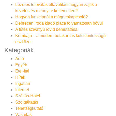
Lézeres tetoválás eltávolítás: hogyan zajlik a
kezelés és mennyire kellemetlen?
Hogyan funkcionál a mágneskapcsoló?
Debrecen iroda kiadó piaca folyamatosan bővül
A fűtés szivattyú rövid bemutatása
Kombájn – a modern betakarítás kulcsfontosságú
eszköze
Kategóriák
Autó
Egyéb
Étel-Ital
Hírek
Ingatlan
Internet
Szállás-Hotel
Szolgáltatás
Tehetségkutató
Vásárlás