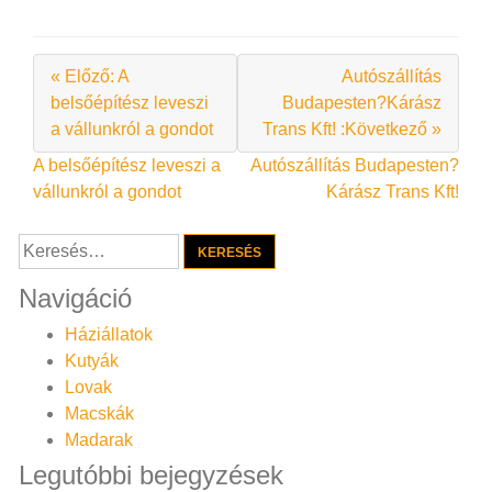
« Előző: A
Autószállítás
belsőépítész leveszi
Budapesten?Kárász
a vállunkról a gondot
Trans Kft! :Következő »
Bejegyzés
A belsőépítész leveszi a
Autószállítás Budapesten?
vállunkról a gondot
Kárász Trans Kft!
navigáció
Keresés:
Navigáció
Háziállatok
Kutyák
Lovak
Macskák
Madarak
Legutóbbi bejegyzések