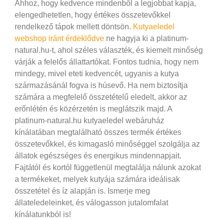
Ahhoz, hogy kedvence mindenből a legjobbat kapja,
elengedhetetlen, hogy értékes összetevőkkel
rendelkező tápok mellett döntsön.
Kutyaeledel
webshop iránt érdeklődve
ne hagyja ki a platinum-
natural.hu-t, ahol széles választék, és kiemelt minőség
várják a felelős állattartókat. Fontos tudnia, hogy nem
mindegy, mivel eteti kedvencét, ugyanis a kutya
származásánál fogva is húsevő.
Ha nem biztosítja
számára a megfelelő összetételű eledelt, akkor az
erőnlétén és közérzetén is meglátszik majd. A
platinum-natural.hu kutyaeledel webáruház
kínálatában megtalálható összes termék értékes
összetevőkkel, és kimagasló minőséggel szolgálja az
állatok egészséges és energikus mindennapjait.
Fajtától és kortól függetlenül megtalálja nálunk azokat
a termékeket, melyek kutyája számára ideálisak
összetétel és íz alapján is. Ismerje meg
állateledeleinket, és válogasson jutalomfalat
kínálatunkból is!