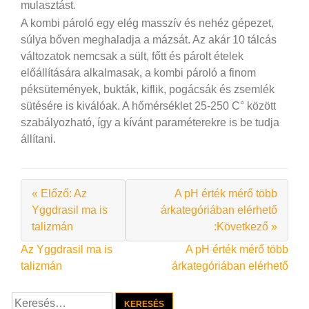
mulasztást.
A kombi pároló egy elég masszív és nehéz gépezet,
súlya bőven meghaladja a mázsát. Az akár 10 tálcás
változatok nemcsak a sült, főtt és párolt ételek
előállítására alkalmasak, a kombi pároló a finom
péksütemények, bukták, kiflik, pogácsák és zsemlék
sütésére is kiválóak. A hőmérséklet 25-250 C° között
szabályozható, így a kívánt paraméterekre is be tudja
állítani.
« Előző: Az
A pH érték mérő több
Yggdrasil ma is
árkategóriában elérhető
talizmán
:Következő »
Bejegyzés
Az Yggdrasil ma is
A pH érték mérő több
talizmán
árkategóriában elérhető
navigáció
Keresés: