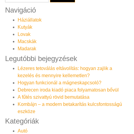
Navigáció
Háziállatok
Kutyák
Lovak
Macskák
Madarak
Legutóbbi bejegyzések
Lézeres tetoválás eltávolítás: hogyan zajlik a
kezelés és mennyire kellemetlen?
Hogyan funkcionál a mágneskapcsoló?
Debrecen iroda kiadó piaca folyamatosan bővül
A fűtés szivattyú rövid bemutatása
Kombájn – a modern betakarítás kulcsfontosságú
eszköze
Kategóriák
Autó