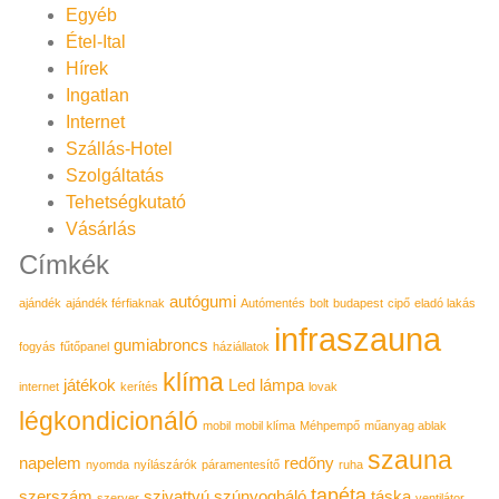
Egyéb
Étel-Ital
Hírek
Ingatlan
Internet
Szállás-Hotel
Szolgáltatás
Tehetségkutató
Vásárlás
Címkék
autógumi
ajándék
ajándék férfiaknak
Autómentés
bolt
budapest
cipő
eladó lakás
infraszauna
gumiabroncs
fogyás
fűtőpanel
háziállatok
klíma
játékok
Led lámpa
internet
kerítés
lovak
légkondicionáló
mobil
mobil klíma
Méhpempő
műanyag ablak
szauna
napelem
redőny
nyomda
nyílászárók
páramentesítő
ruha
tapéta
szerszám
szivattyú
szúnyogháló
táska
szerver
ventilátor