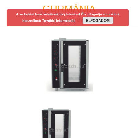
Skip
GURMÁNIA
to
A weboldal használatának folytatásával Ön elfogadja a cookie-k
content
ELFOGADOM
egy régi mániám…
használatát
További információk