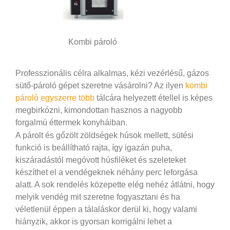
Kombi pároló
Professzionális célra alkalmas, kézi vezérlésű, gázos
sütő-pároló gépet szeretne vásárolni? Az ilyen
kombi
pároló egyszerre több
tálcára helyezett étellel is képes
megbirkózni, kimondottan hasznos a nagyobb
forgalmú éttermek konyháiban.
A párolt és gőzölt zöldségek húsok mellett, sütési
funkció is beállítható rajta, így igazán puha,
kiszáradástól megóvott húsfiléket és szeleteket
készíthet el a vendégeknek néhány perc leforgása
alatt. A sok rendelés közepette elég nehéz átlátni, hogy
melyik vendég mit szeretne fogyasztani és ha
véletlenül éppen a tálaláskor derül ki, hogy valami
hiányzik, akkor is gyorsan korrigálni lehet a