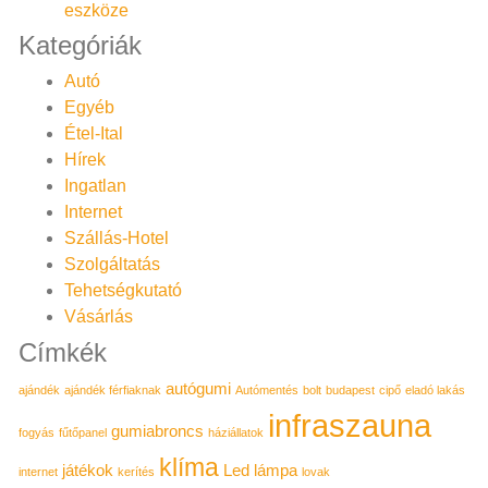
eszköze
Kategóriák
Autó
Egyéb
Étel-Ital
Hírek
Ingatlan
Internet
Szállás-Hotel
Szolgáltatás
Tehetségkutató
Vásárlás
Címkék
autógumi
ajándék
ajándék férfiaknak
Autómentés
bolt
budapest
cipő
eladó lakás
infraszauna
gumiabroncs
fogyás
fűtőpanel
háziállatok
klíma
játékok
Led lámpa
internet
kerítés
lovak