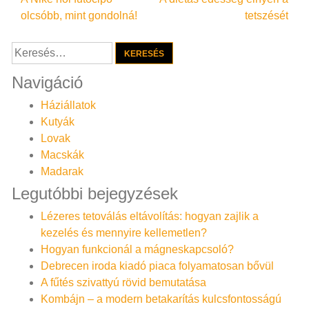
Bejegyzés
olcsóbb, mint gondolná!
tetszését
navigáció
Keresés:
Navigáció
Háziállatok
Kutyák
Lovak
Macskák
Madarak
Legutóbbi bejegyzések
Lézeres tetoválás eltávolítás: hogyan zajlik a
kezelés és mennyire kellemetlen?
Hogyan funkcionál a mágneskapcsoló?
Debrecen iroda kiadó piaca folyamatosan bővül
A fűtés szivattyú rövid bemutatása
Kombájn – a modern betakarítás kulcsfontosságú