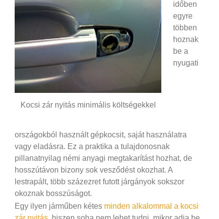
időben
egyre
többen
hoznak
be a
nyugati
Kocsi zár nyitás minimális költségekkel
országokból használt gépkocsit, saját használatra
vagy eladásra. Ez a praktika a tulajdonosnak
pillanatnyilag némi anyagi megtakarítást hozhat, de
hosszútávon bizony sok vesződést okozhat. A
lestrapált, több százezret futott járgányok sokszor
okoznak bosszúságot.
Egy ilyen járműben kétes
minden alkalommal a kocsi
zár nyitás
, hiszen soha nem lehet tudni, mikor adja be