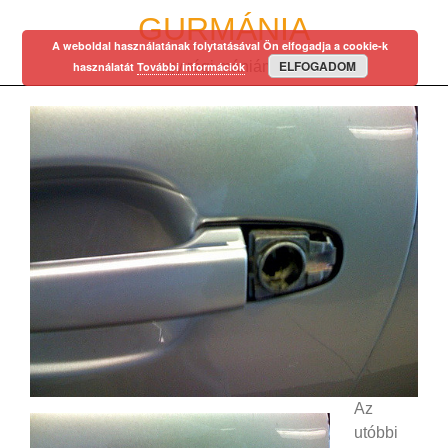
Skip
GURMÁNIA
to
A weboldal használatának folytatásával Ön elfogadja a cookie-k
content
ELFOGADOM
egy régi mániám…
használatát
További információk
Az
utóbbi