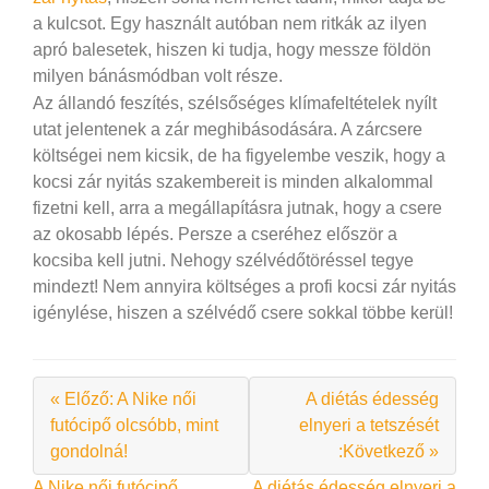
a kulcsot. Egy használt autóban nem ritkák az ilyen
apró balesetek, hiszen ki tudja, hogy messze földön
milyen bánásmódban volt része.
Az állandó feszítés, szélsőséges klímafeltételek nyílt
utat jelentenek a zár meghibásodására. A zárcsere
költségei nem kicsik, de ha figyelembe veszik, hogy a
kocsi zár nyitás szakembereit is minden alkalommal
fizetni kell, arra a megállapításra jutnak, hogy a csere
az okosabb lépés. Persze a cseréhez először a
kocsiba kell jutni. Nehogy szélvédőtöréssel tegye
mindezt! Nem annyira költséges a profi kocsi zár nyitás
igénylése, hiszen a szélvédő csere sokkal többe kerül!
« Előző: A Nike női
A diétás édesség
futócipő olcsóbb, mint
elnyeri a tetszését
gondolná!
:Következő »
A Nike női futócipő
A diétás édesség elnyeri a