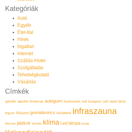
Kategóriák
Autó
Egyéb
Étel-Ital
Hírek
Ingatlan
Internet
Szállás-Hotel
Szolgáltatás
Tehetségkutató
Vásárlás
Címkék
autógumi
ajándék
ajándék férfiaknak
Autómentés
bolt
budapest
cipő
eladó lakás
infraszauna
gumiabroncs
fogyás
fűtőpanel
háziállatok
klíma
játékok
Led lámpa
internet
kerítés
lovak