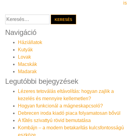
navigáció
is
Keresés:
Navigáció
Háziállatok
Kutyák
Lovak
Macskák
Madarak
Legutóbbi bejegyzések
Lézeres tetoválás eltávolítás: hogyan zajlik a
kezelés és mennyire kellemetlen?
Hogyan funkcionál a mágneskapcsoló?
Debrecen iroda kiadó piaca folyamatosan bővül
A fűtés szivattyú rövid bemutatása
Kombájn – a modern betakarítás kulcsfontosságú
eszköze