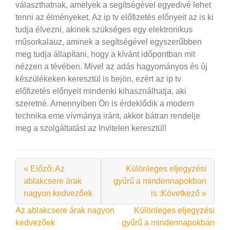
választhatnak, amelyek a segítségével egyedivé lehet
tenni az élményeket.
Az ip tv előfizetés előnyeit az is ki
tudja élvezni, akinek szükséges egy elektronikus
műsorkalauz, aminek a segítségével egyszerűbben
meg tudja állapítani, hogy a kívánt időpontban mit
nézzen a tévében. Mivel az adás hagyományos és új
készülékeken keresztül is bejön, ezért az ip tv
előfizetés előnyeit mindenki kihasználhatja, aki
szeretné. Amennyiben Ön is érdeklődik a modern
technika eme vívmánya iránt, akkor bátran rendelje
meg a szolgáltatást az Invitelen keresztül!
« Előző: Az
Különleges eljegyzési
ablakcsere árak
gyűrű a mindennapokban
nagyon kedvezőek
is :Következő »
Bejegyzés
Az ablakcsere árak nagyon
Különleges eljegyzési
kedvezőek
gyűrű a mindennapokban