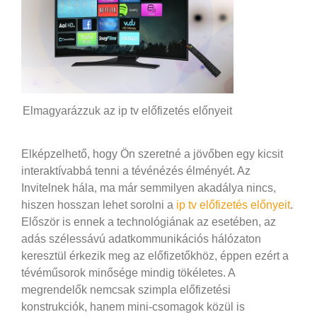
Elmagyarázzuk az ip tv előfizetés előnyeit
Elképzelhető, hogy Ön szeretné a jövőben egy kicsit
interaktívabbá tenni a tévénézés élményét. Az
Invitelnek hála, ma már semmilyen akadálya nincs,
hiszen hosszan lehet sorolni a
ip tv előfizetés előnyeit
.
Először is ennek a technológiának az esetében, az
adás szélessávú adatkommunikációs hálózaton
keresztül érkezik meg az előfizetőkhöz, éppen ezért a
tévéműsorok minősége mindig tökéletes. A
megrendelők nemcsak szimpla előfizetési
konstrukciók, hanem mini-csomagok közül is