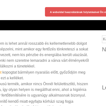
A weboldal használatának folytatásával Ön e
Ke
m is lehet annál rosszabb és kellemetlenebb dolgot
N
képzelni, mint amikor egy fertőzés tönkreteszi a sokat
rvezett, nem kis pénzbe és energiába került utazását.
nki nem szeretne lemaradni a várva várt élményekről
álkozni a tünetekkel.
t
kopogtat bármilyen nyaralás előtt, győződjön meg
ezt a kelléket.
pusú termék, amikor nincs Önnél felülettisztító, hiszen
L
 így olyan helyen is megállhat enni, ahol a higiénia
fertőtlenítésére is ugyanúgy alkalmasnak bizonyul.
lenítő kendő miatt egyfajta kórházi szag fogja