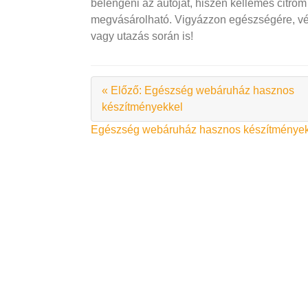
belengeni az autóját, hiszen kellemes citrom
megvásárolható. Vigyázzon egészségére, vé
vagy utazás során is!
« Előző: Egészség webáruház hasznos
készítményekkel
Bejegyzés
Egészség webáruház hasznos készítmények
navigáció