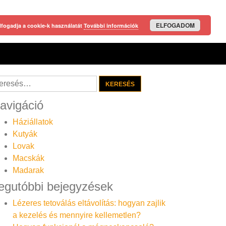
ELFOGADOM
lfogadja a cookie-k használatát
További információk
resés:
avigáció
Háziállatok
Kutyák
Lovak
Macskák
Madarak
egutóbbi bejegyzések
Lézeres tetoválás eltávolítás: hogyan zajlik
a kezelés és mennyire kellemetlen?