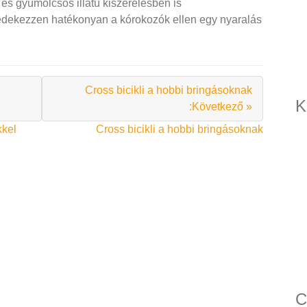
 és gyümölcsös illatú kiszerelésben is
dekezzen hatékonyan a kórokozók ellen egy nyaralás
Cross bicikli a hobbi bringásoknak
K
:Következő »
kel
Cross bicikli a hobbi bringásoknak
C