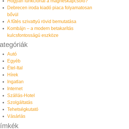
Hogyan funkcionál a mágneskapcsoló?
Debrecen iroda kiadó piaca folyamatosan
bővül
A fűtés szivattyú rövid bemutatása
Kombájn – a modern betakarítás
kulcsfontosságú eszköze
ategóriák
Autó
Egyéb
Étel-Ital
Hírek
Ingatlan
Internet
Szállás-Hotel
Szolgáltatás
Tehetségkutató
Vásárlás
ímkék