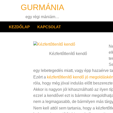
Skip
GURMÁNIA
to
content
egy régi mániám…
KEZDŐLAP
KAPCSOLAT
Ne
el
Kézfertőtlenítő kendő
te
Se
egy lebetegedés miatt, vagy épp hazaérve tal
Ezért a
kézfertőtlenítő kendő jó megoldáskén
róla, hogy még jóval indulás előtt beszerezte 
Akkor is nagyon jól kihasználható az ilyen tí
ezzel a kendővel ezt is bármikor megoldhatja,
nem a legmagasabb, de bármilyen más tárgy 
Nem kell attól sem tartania, hogy a kézfertőt