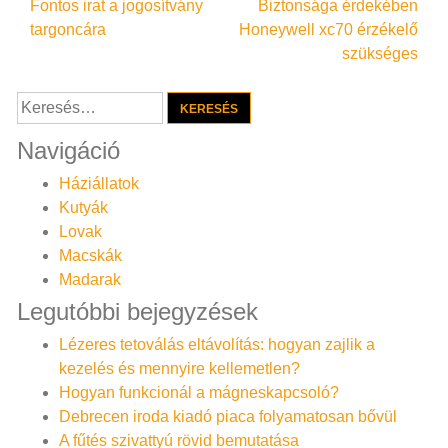
Bejegyzés
Fontos irat a jogosítvány
Biztonsága érdekében
targoncára
Honeywell xc70 érzékelő
navigáció
szükséges
Keresés:
Navigáció
Háziállatok
Kutyák
Lovak
Macskák
Madarak
Legutóbbi bejegyzések
Lézeres tetoválás eltávolítás: hogyan zajlik a
kezelés és mennyire kellemetlen?
Hogyan funkcionál a mágneskapcsoló?
Debrecen iroda kiadó piaca folyamatosan bővül
A fűtés szivattyú rövid bemutatása