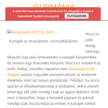
Skip
GURMÁNIA
to
A weboldal használatának folytatásával Ön elfogadja a cookie-k
content
ELFOGADOM
egy régi mániám…
használatát
További információk
Nincs is
jobb
Kanapé az olvasáshoz, szunyókáláshoz
dolog,
mint egy
fárasztó nap után leheveredni a kanapé kényelmébe
és olvasni egy élvezetes könyvet. Nincs ez másként az
esős, hideg, csendes napokon sem. A
kanapé ezek
alapján
sokkal nagyobb szerepet játszik az emberek
életében, mint azt sokan gondolnák. Például, ha nincs
igazán jó ülőalkalmatosság a szobában, akkor zavaró
lehet egy idő után mindig csak az ágyon feküdni. Arról
nem is beszélve, hogy a bevetett paplant és párnát
mindig csak összezilálja az ember. A kanapé sokkal