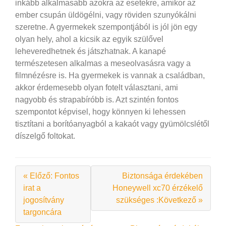
inkább alkalmasabb azokra az esetekre, amikor az
ember csupán üldögélni, vagy röviden szunyókálni
szeretne.
A gyermekek szempontjából is jól jön egy
olyan hely, ahol a kicsik az egyik szülővel
leheveredhetnek és játszhatnak. A kanapé
természetesen alkalmas a meseolvasásra vagy a
filmnézésre is. Ha gyermekek is vannak a családban,
akkor érdemesebb olyan fotelt választani, ami
nagyobb és strapabíróbb is. Azt szintén fontos
szempontot képvisel, hogy könnyen ki lehessen
tisztítani a borítóanyagból a kakaót vagy gyümölcslétől
díszelgő foltokat.
« Előző: Fontos
Biztonsága érdekében
irat a
Honeywell xc70 érzékelő
jogosítvány
szükséges :Következő »
targoncára