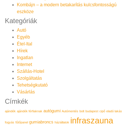
Kombájn – a modern betakarítás kulcsfontosságú
eszköze
Kategóriák
Autó
Egyéb
Étel-Ital
Hírek
Ingatlan
Internet
Szállás-Hotel
Szolgáltatás
Tehetségkutató
Vásárlás
Címkék
autógumi
ajándék
ajándék férfiaknak
Autómentés
bolt
budapest
cipő
eladó lakás
infraszauna
gumiabroncs
fogyás
fűtőpanel
háziállatok