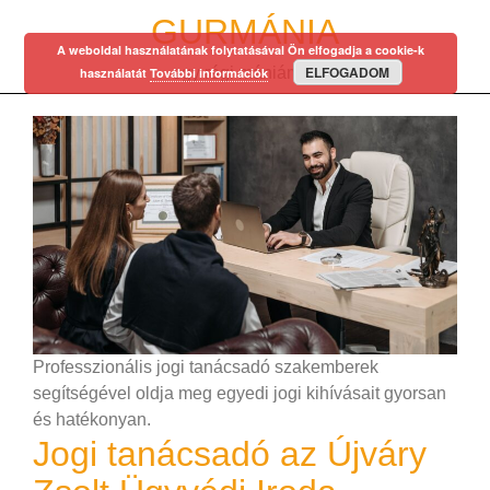
Skip
GURMÁNIA
to
A weboldal használatának folytatásával Ön elfogadja a cookie-k
content
ELFOGADOM
egy régi mániám…
használatát
További információk
Professzionális jogi tanácsadó szakemberek
segítségével oldja meg egyedi jogi kihívásait gyorsan
és hatékonyan.
Jogi tanácsadó az Újváry