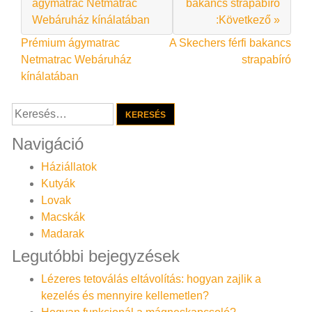
ágymatrac Netmatrac
bakancs strapabíró
Webáruház kínálatában
:Következő »
Bejegyzés
Prémium ágymatrac
A Skechers férfi bakancs
Netmatrac Webáruház
strapabíró
navigáció
kínálatában
Keresés:
Navigáció
Háziállatok
Kutyák
Lovak
Macskák
Madarak
Legutóbbi bejegyzések
Lézeres tetoválás eltávolítás: hogyan zajlik a
kezelés és mennyire kellemetlen?