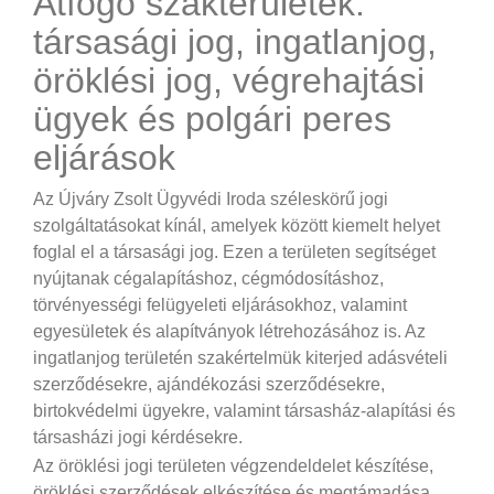
Átfogó szakterületek:
társasági jog, ingatlanjog,
öröklési jog, végrehajtási
ügyek és polgári peres
eljárások
Az Újváry Zsolt Ügyvédi Iroda széleskörű jogi
szolgáltatásokat kínál, amelyek között kiemelt helyet
foglal el a társasági jog. Ezen a területen segítséget
nyújtanak cégalapításhoz, cégmódosításhoz,
törvényességi felügyeleti eljárásokhoz, valamint
egyesületek és alapítványok létrehozásához is. Az
ingatlanjog területén szakértelmük kiterjed adásvételi
szerződésekre, ajándékozási szerződésekre,
birtokvédelmi ügyekre, valamint társasház-alapítási és
társasházi jogi kérdésekre.
Az öröklési jogi területen végzendeldelet készítése,
öröklési szerződések elkészítése és megtámadása