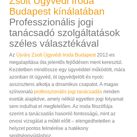
Zsolt Ügyvédi Iroda
Budapest kínálatában
Professzionális jogi
tanácsadó szolgáltatások
széles választékával
Az
Újváry Zsolt Ügyvédi Iroda Budapest
2012-es
megalapítása óta jelentős fejlődésen ment keresztül.
Kezdetben mindössze egy ügyvéddel működött, mára
azonban öt ügyvéd, öt ügyvédjelölt és nyolc
asszisztens alkotja a dinamikus csapatot. A magas
színvonalú
professzionális jogi tanácsadás
minden
esetük alapköve, amely nélkül egyetlen jogi folyamat
sem indulhat el megfelelően. Az iroda filozófiája
szerint a tanácsadás hasonló fontosságú, mint az
orvosi vizsgálat a műtét előtt – elengedhetetlen a
helyzet pontos felmérése a hatékony
segítségnyújtáshoz.