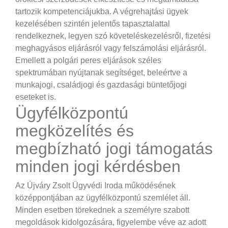
tartozik kompetenciájukba. A végrehajtási ügyek
kezelésében szintén jelentős tapasztalattal
rendelkeznek, legyen szó követeléskezelésről, fizetési
meghagyásos eljárásról vagy felszámolási eljárásról.
Emellett a polgári peres eljárások széles
spektrumában nyújtanak segítséget, beleértve a
munkajogi, családjogi és gazdasági büntetőjogi
eseteket is.
Ügyfélközpontú
megközelítés és
megbízható jogi támogatás
minden jogi kérdésben
Az Újváry Zsolt Ügyvédi Iroda működésének
középpontjában az ügyfélközpontú szemlélet áll.
Minden esetben törekednek a személyre szabott
megoldások kidolgozására, figyelembe véve az adott