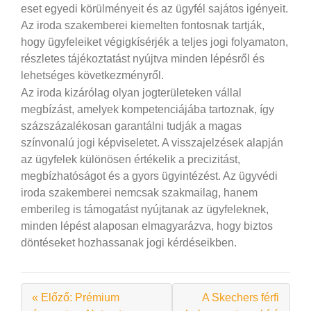
eset egyedi körülményeit és az ügyfél sajátos igényeit.
Az iroda szakemberei kiemelten fontosnak tartják,
hogy ügyfeleiket végigkísérjék a teljes jogi folyamaton,
részletes tájékoztatást nyújtva minden lépésről és
lehetséges következményről.
Az iroda kizárólag olyan jogterületeken vállal
megbízást, amelyek kompetenciájába tartoznak, így
százszázalékosan garantálni tudják a magas
színvonalú jogi képviseletet. A visszajelzések alapján
az ügyfelek különösen értékelik a precizitást,
megbízhatóságot és a gyors ügyintézést. Az ügyvédi
iroda szakemberei nemcsak szakmailag, hanem
emberileg is támogatást nyújtanak az ügyfeleknek,
minden lépést alaposan elmagyarázva, hogy biztos
döntéseket hozhassanak jogi kérdéseikben.
« Előző: Prémium
A Skechers férfi