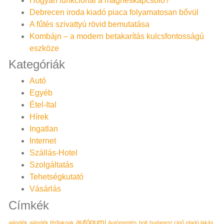
Hogyan funkcionál a mágneskapcsoló?
Debrecen iroda kiadó piaca folyamatosan bővül
A fűtés szivattyú rövid bemutatása
Kombájn – a modern betakarítás kulcsfontosságú
eszköze
Kategóriák
Autó
Egyéb
Étel-Ital
Hírek
Ingatlan
Internet
Szállás-Hotel
Szolgáltatás
Tehetségkutató
Vásárlás
Címkék
autógumi
ajándék
ajándék férfiaknak
Autómentés
bolt
budapest
cipő
eladó lakás