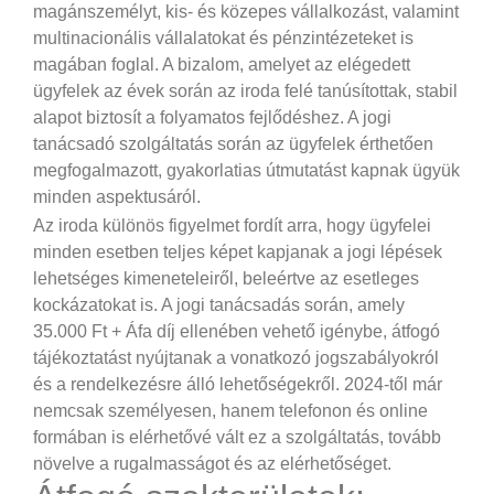
magánszemélyt, kis- és közepes vállalkozást, valamint
multinacionális vállalatokat és pénzintézeteket is
magában foglal. A bizalom, amelyet az elégedett
ügyfelek az évek során az iroda felé tanúsítottak, stabil
alapot biztosít a folyamatos fejlődéshez. A jogi
tanácsadó szolgáltatás során az ügyfelek érthetően
megfogalmazott, gyakorlatias útmutatást kapnak ügyük
minden aspektusáról.
Az iroda különös figyelmet fordít arra, hogy ügyfelei
minden esetben teljes képet kapjanak a jogi lépések
lehetséges kimeneteleiről, beleértve az esetleges
kockázatokat is. A jogi tanácsadás során, amely
35.000 Ft + Áfa díj ellenében vehető igénybe, átfogó
tájékoztatást nyújtanak a vonatkozó jogszabályokról
és a rendelkezésre álló lehetőségekről. 2024-től már
nemcsak személyesen, hanem telefonon és online
formában is elérhetővé vált ez a szolgáltatás, tovább
növelve a rugalmasságot és az elérhetőséget.