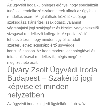
Az ügyvédi iroda különleges előnye, hogy specializált
tudással rendelkező szakemberek állnak az ügyfelek
rendelkezésére. Megtalálható közöttük adójogi
szakjogász, kártérítési szakjogász, valamint
végrehajtási jogi szakjogász és bizalmi vagyonkezelői
vizsgával rendelkező kolléga is. A specializáció
lehetővé teszi, hogy minden ügyfél az adott
szakterülethez leginkább értő ügyvéddel
konzultálhasson. Az iroda modern technológiával és
infrastruktúrával rendelkezik, mégis megőrizte
megfizethető árait.
Újváry Zsolt Ügyvédi Iroda
Budapest – Szakértő jogi
képviselet minden
helyzetben
Az ügyvédi iroda kiterjedt ügyfélköre több száz