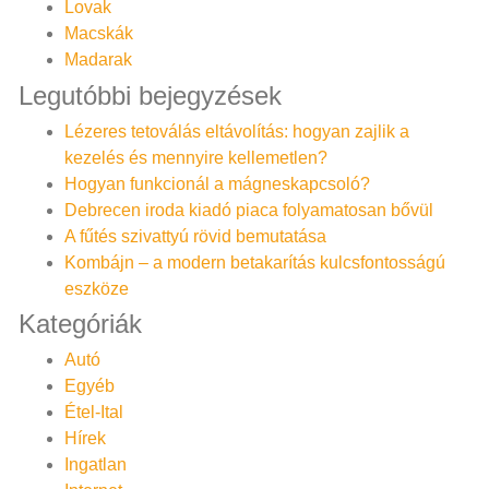
Lovak
Macskák
Madarak
Legutóbbi bejegyzések
Lézeres tetoválás eltávolítás: hogyan zajlik a
kezelés és mennyire kellemetlen?
Hogyan funkcionál a mágneskapcsoló?
Debrecen iroda kiadó piaca folyamatosan bővül
A fűtés szivattyú rövid bemutatása
Kombájn – a modern betakarítás kulcsfontosságú
eszköze
Kategóriák
Autó
Egyéb
Étel-Ital
Hírek
Ingatlan