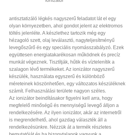
Ionizátor
antisztatizáló légkés nagyszerű feladatot lát el egy
olyan környezetben, ahol gondot jelent az elektromos
töltés jelenléte. A készlethez tartozik még egy
hézagoló szett, olaj leválasztó, nagyteljesítményű
levegőszűrő és egy speciális nyomásszabályzó. Ezek
együttesen energiatakarékosan működnek és precíz
munkát végeznek. Tisztítják, hűtik és víztelenítik a
szalagon lévő termékeket. Az ionizátor nagyszerű
készülék, használata egyszerű és különböző
méreteinek köszönhetően, egy változatos készüléknek
számít. Felhasználási területe nagyon széles.
Az ionizátor beindításakor figyelni kell arra, hogy
megfelelő minőségű és mennyiségű levegő álljon a
rendelkezésére. Az ilyen ionizátor, akár az internetről
is megrendelhető, ahol gazdag választék áll a
rendelkezésünkre. Nézzük át a termék részletes
bemutatóját és ha bizonytalanok vagyunk a