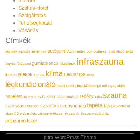
Internet
Szállás-Hotel
Szolgáltatás
Tehetségkutató
Vásárlás
Címkék
autógumi
ajándék
ajándék férfiaknak
Autómentés
bolt
budapest
cipő
eladó lakás
infraszauna
gumiabroncs
fogyás
fűtőpanel
háziállatok
klíma
játékok
Led lámpa
internet
kerítés
lovak
légkondicionáló
mobil
mobil klíma
Méhpempő
műanyag ablak
szauna
napelem
redőny
nyomda
nyílászárók
páramentesítő
ruha
tapéta
szerszám
szivattyú
szúnyogháló
táska
szerver
ventilátor
vízszűrő
webáruház
zárcsere
ékszer
ékszerek
ékszer webáruház
öntözőrendszer
pitra WordPress Theme