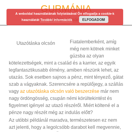
Skip
GURMÁNIA
to
A weboldal használatának folytatásával Ön elfogadja a cookie-k
content
ELFOGADOM
egy régi mániám…
használatát
További információk
Fiatalemberként, amíg
Utazótáska olcsón
még nem kötnek minket
gúzsba az olyan
kötelezettségek, mint a család és a karrier, az egyik
legfantasztikusabb élmény, amiben részünk lehet, az
utazás. Sok esetben sajnos a pénz, mint tényező, gátat
szab a vágyaknak. Szerencsére a repülőjegy, a szállás
vagy
az utazótáska olcsón való beszerzése
már nem
nagy ördöngösség, csupán némi körültekintést és
figyelmet igényel az utazó részéről. Miért költené el a
pénze nagy részét még az indulás előtt?
Az utóbbi példánál maradva, természetesen ez nem
azt jelenti, hogy a legolcsóbb darabot kell megvennie,