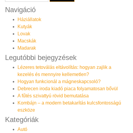
Navigáció
Háziállatok
Kutyák
Lovak
Macskák
Madarak
Legutóbbi bejegyzések
Lézeres tetoválás eltávolítás: hogyan zajlik a
kezelés és mennyire kellemetlen?
Hogyan funkcionál a mágneskapcsoló?
Debrecen iroda kiadó piaca folyamatosan bővül
A fűtés szivattyú rövid bemutatása
Kombájn – a modern betakarítás kulcsfontosságú
eszköze
Kategóriák
Autó