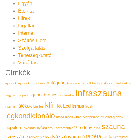
Egyéb
Étel-Ital
Hírek
Ingatlan
Internet
Szállás-Hotel
Szolgáltatás
Tehetségkutató
Vásárlás
Címkék
autógumi
ajándék
ajándék férfiaknak
Autómentés
bolt
budapest
cipő
eladó lakás
infraszauna
gumiabroncs
fogyás
fűtőpanel
háziállatok
klíma
játékok
Led lámpa
internet
kerítés
lovak
légkondicionáló
mobil
mobil klíma
Méhpempő
műanyag ablak
szauna
napelem
redőny
nyomda
nyílászárók
páramentesítő
ruha
tapéta
szerszám
szivattyú
szúnyogháló
táska
szerver
ventilátor