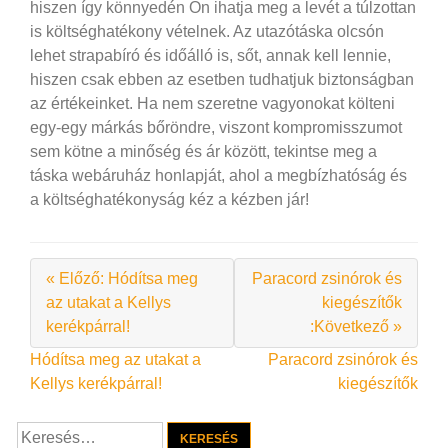
hiszen így könnyedén Ön ihatja meg a levét a túlzottan
is költséghatékony vételnek. Az utazótáska olcsón
lehet strapabíró és időálló is, sőt, annak kell lennie,
hiszen csak ebben az esetben tudhatjuk biztonságban
az értékeinket. Ha nem szeretne vagyonokat költeni
egy-egy márkás bőröndre, viszont kompromisszumot
sem kötne a minőség és ár között, tekintse meg a
táska webáruház honlapját, ahol a megbízhatóság és
a költséghatékonyság kéz a kézben jár!
« Előző: Hódítsa meg
Paracord zsinórok és
az utakat a Kellys
kiegészítők
kerékpárral!
:Következő »
Bejegyzés
Hódítsa meg az utakat a
Paracord zsinórok és
Kellys kerékpárral!
kiegészítők
navigáció
Keresés: