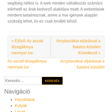
segítség nélkül is. A web minden vállalkozás számára
elérhető az árak kedvező alakítása miatt. A weboldalak
mindent tartalmaznak, amire a mai igények alapján
szükség lehet, és ez csak tovább bővül.
« Előző: Az aszalt
Arcplasztikai eljárással a
tőzegáfonya
fiatalos külsőért
mennyei íze
:Következő »
Bejegyzés
Az aszalt tőzegáfonya
Arcplasztikai eljárással a
mennyei íze
fiatalos külsőért
navigáció
Keresés:
Navigáció
Háziállatok
Kutyák
Lovak