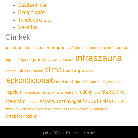
Szállás-Hotel
Szolgáltatás
Tehetségkutató
Vásárlás
Címkék
autógumi
ajándék
ajándék férfiaknak
Autómentés
bolt
budapest
cipő
eladó lakás
infraszauna
gumiabroncs
fogyás
fűtőpanel
háziállatok
klíma
játékok
Led lámpa
internet
kerítés
lovak
légkondicionáló
mobil
mobil klíma
Méhpempő
műanyag ablak
szauna
napelem
redőny
nyomda
nyílászárók
páramentesítő
ruha
tapéta
szerszám
szivattyú
szúnyogháló
táska
szerver
ventilátor
vízszűrő
webáruház
zárcsere
ékszer
ékszerek
ékszer webáruház
öntözőrendszer
pitra WordPress Theme