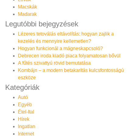
Macskák
Madarak
Legutóbbi bejegyzések
Lézeres tetoválás eltávolítás: hogyan zajlik a
kezelés és mennyire kellemetlen?
Hogyan funkcionál a mágneskapcsoló?
Debrecen iroda kiadó piaca folyamatosan bővül
A fűtés szivattyú rövid bemutatása
Kombájn – a modern betakarítás kulcsfontosságú
eszköze
Kategóriák
Autó
Egyéb
Étel-Ital
Hírek
Ingatlan
Internet