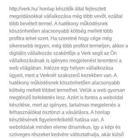
http://verk.hu/ honlap készítők által fejlesztett
megoldásokkal vállalkozása még több vevőt, ezáltal
több bevételt termel. A hatékony működésnek
köszönhetően alacsonyabb költség mellett több
profitra tehet szert. Ha szeretné hogy cége még
sikeresebb legyen, még több profitot termeljen, akkor a
digitális vállalkozás szakértője a Verk segít az Ön
vállalkozásának is igényes megjelenést teremteni a
web világában. Intézze egy helyen vállalkozása
ügyeit, mert a Verknél szakszerű kezekben van.
A
hatékony működésnek köszönhetően alacsonyabb
költség mellett többet termelhet. Velük a web gyorsan
megtérülő befektetés lesz. Azért is fontos a weboldal
készítése, mert az igényes, tartalmas megjelenés a
felhasználókat ösztönzi a vásárlásra. A honlap
készítésének figyelemfelkeltő hatása van. A
weboldalak minden eleme dinamikus, így a képi és
szöveges részeket kedvére változtathatja, akár külső