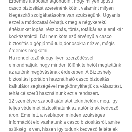
Érdemes alaposan átgondolni, hogy milyen típusú
casco biztosítást szeretnénk kötni, valamint milyen
kiegészítő szolgáltatásokra van szükségünk. Ugyanis
ezzel a módozattal óvhatjuk meg a négykerekű
értékünket lopás, részlopás, törés, totálkár és elemi kár
kockázatoktól. Bár nem kötelező érvényű a casco
biztosítás a gépjármű-tulajdonosokra nézve, mégis
érdemes megkötni.
Ha rendelkezünk egy ilyen szerződéssel,
elmondhatjuk, hogy minden tőlünk telhetőt megtettünk
az autónk megóvásának érdekében. A Biztoshely
biztosítási portálon használható casco biztosítás
kalkulátor segítségével megkönnyíthetjük a választást,
tehát célszerű használnunk ezt a rendszert.
12 személyre szabott ajánlatot tekinthetünk meg, így
teljes védelmet biztosíthatunk az autónknak kedvező
áron. Emellett, a weblapon minden szükséges
információt elolvashatunk a casco biztosításról, amire
szükség is van, hiszen így tudunk kedvező feltételek