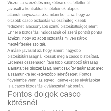
Viszont a szerződés megkötése előtt feltétlenül
javasolt a kontraktus feltételeinek alapos
áttanulmányozása. Számítani kell arra, hogy az
olcsóbb casco biztosítás valószínűleg kisebb
fedezetet, alacsonyabb szintű biztosítottságot jelent.
Ennél a biztosítási módozatnál célszerű pontról pontra
átnézni, hogy az adott biztosítás milyen károk
megtérítésére szolgál.
A másik javaslat az, hogy ismert, nagyobb
biztosítótársaságnál kössük meg a casco biztosítást.
Érdemes összehasonlítani több különböző társaság
ajánlatait és díjszabásait, mert csak így találhatjuk meg
a számunkra legkedvezőbb lehetőséget. Fontos
figyelembe venni az egyedi igényeket és elvárásokat
is a casco biztosítás kiválasztásának során.
Fontos dolgok casco
kötésnél