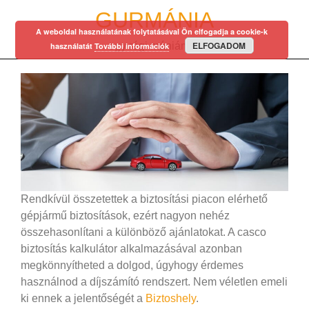
Skip
GURMÁNIA
to
A weboldal használatának folytatásával Ön elfogadja a cookie-k
content
ELFOGADOM
egy régi mániám…
használatát
További információk
Rendkívül összetettek a biztosítási piacon elérhető
gépjármű biztosítások, ezért nagyon nehéz
összehasonlítani a különböző ajánlatokat. A casco
biztosítás kalkulátor alkalmazásával azonban
megkönnyítheted a dolgod, úgyhogy érdemes
használnod a díjszámító rendszert. Nem véletlen emeli
ki ennek a jelentőségét a
Biztoshely
.