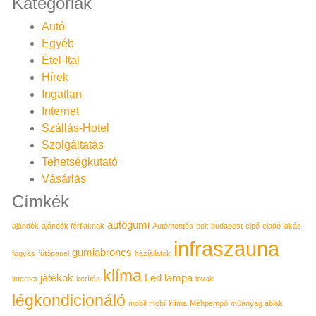
Kategóriák
Autó
Egyéb
Étel-Ital
Hírek
Ingatlan
Internet
Szállás-Hotel
Szolgáltatás
Tehetségkutató
Vásárlás
Címkék
autógumi
ajándék
ajándék férfiaknak
Autómentés
bolt
budapest
cipő
eladó lakás
infraszauna
gumiabroncs
fogyás
fűtőpanel
háziállatok
klíma
játékok
Led lámpa
internet
kerítés
lovak
légkondicionáló
mobil
mobil klíma
Méhpempő
műanyag ablak