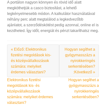
A portálon nagyon könnyen és rövid idő alatt
megköthetjük a casco biztosítást, a lehető
legkényelmesebb módon. A kalkulátor használatával
néhány perc alatt megtalálod a legkedvezőbb
ajánlatot, a szerződéskötést pedig azonnal, online el is
kezdheted. Így időt, energiát és pénzt takaríthatsz meg.
« Előző: Elektronikus
Hogyan segíthet a
fizetési megoldások kis-
gyógymasszázs a
és középvállalkozások
nyirokkeringés
számára: melyiket
serkentésében?
érdemes választani?
:Következő »
Bejegyzés
Elektronikus fizetési
Hogyan segíthet a
megoldások kis- és
gyógymasszázs a
navigáció
középvállalkozások
nyirokkeringés
számára: melyiket érdemes
serkentésében?
választani?