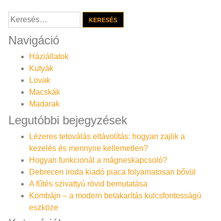
Keresés:
Navigáció
Háziállatok
Kutyák
Lovak
Macskák
Madarak
Legutóbbi bejegyzések
Lézeres tetoválás eltávolítás: hogyan zajlik a
kezelés és mennyire kellemetlen?
Hogyan funkcionál a mágneskapcsoló?
Debrecen iroda kiadó piaca folyamatosan bővül
A fűtés szivattyú rövid bemutatása
Kombájn – a modern betakarítás kulcsfontosságú
eszköze