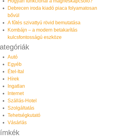
Hogyan funkcionál a mágneskapcsoló?
Debrecen iroda kiadó piaca folyamatosan
bővül
A fűtés szivattyú rövid bemutatása
Kombájn – a modern betakarítás
kulcsfontosságú eszköze
ategóriák
Autó
Egyéb
Étel-Ital
Hírek
Ingatlan
Internet
Szállás-Hotel
Szolgáltatás
Tehetségkutató
Vásárlás
ímkék