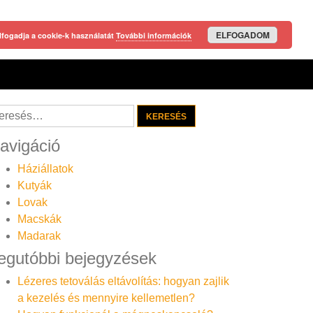
ELFOGADOM
lfogadja a cookie-k használatát
További információk
resés:
avigáció
Háziállatok
Kutyák
Lovak
Macskák
Madarak
egutóbbi bejegyzések
Lézeres tetoválás eltávolítás: hogyan zajlik
a kezelés és mennyire kellemetlen?