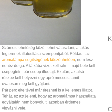
K
Számos lehetőség közül lehet választani, a lakás
légterének illatosítása szempontjából. Például, az
aromalámpa segítségének köszönhetően
, nem lesz
nehéz dolga. A tálkába vizet kell rakni, majd bele kell
csepegtetni pár csepp illóolajt. Ezután, az alsó
részbe kell helyezni egy apró mécsest, amit
óvatosan meg kell gyújtani.
Pár perc elteltével már érezheti is a kellemes illatot.
Tehát, ez azt jelenti, hogy az aromalámpa használata
egyáltalán nem bonyolult, azonban érdemes
C
vigyázni vele.