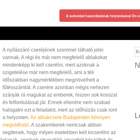
A weboldal használatának folytatásával Ön e
A nyílászáró cseréjének szemmel látható jelei
Ke
vannak. A régi és már nem megfelelő ablakokat
N
mindenképp ki kell cserélni, mert azoknak a
szigetelése már nem megfelelő, ami a téli
időszakban nagymértékben megnövelheti a
fűtésszámlát. A cserére azonban mégis nehezen
szánják rá magukat az emberek, hiszen sok kosszal
és felfordulással jár. Ennek ellenére nem szabad
halogatni ezt a feladatot, mert az időhúzás csak ront
L
a helyzeten.
Az ablakcsere Budapesten könnyen
megoldható
. A szakemberek nemcsak abban
segítenek, hogy milyen esetekben kell kicserélni az
jánlanak, amelyek strapabíró anyagból készültek és