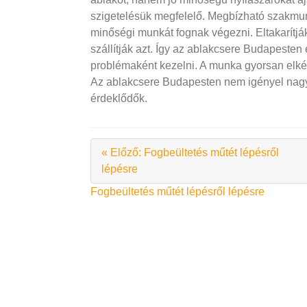
szigetelésük megfelelő
. Megbízható szakmun
minőségi munkát fognak végezni. Eltakarítják 
szállítják azt. Így az ablakcsere Budapesten
problémaként kezelni. A munka gyorsan elké
Az ablakcsere Budapesten nem igényel nagy
érdeklődők.
« Előző: Fogbeültetés műtét lépésről
lépésre
Bejegyzés
Fogbeültetés műtét lépésről lépésre
navigáció