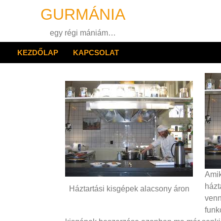
Skip
GURMÁNIA
to
content
egy régi mániám…
KEZDŐLAP
KAPCSOLAT
Amik
házt
Háztartási kisgépek alacsony áron
venn
funk