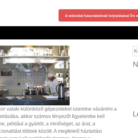
A weboldal használatának folytatásával Ön e
Ke
N
or valaki különböző gépezeteket szeretne vásárolni a
L
artásába, akkor számos tényezőt figyelembe kell
ie, például a gyártót, a minőséget, az árat, a
cionalitást többek között. A megfelelő háztartási