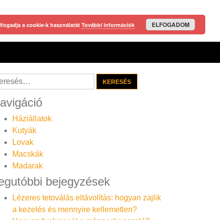
ELFOGADOM
lfogadja a cookie-k használatát
További információk
resés:
avigáció
Háziállatok
Kutyák
Lovak
Macskák
Madarak
egutóbbi bejegyzések
Lézeres tetoválás eltávolítás: hogyan zajlik
a kezelés és mennyire kellemetlen?