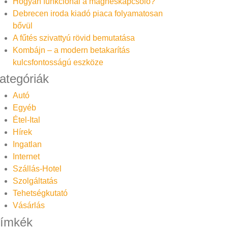
Hogyan funkcionál a mágneskapcsoló?
Debrecen iroda kiadó piaca folyamatosan
bővül
A fűtés szivattyú rövid bemutatása
Kombájn – a modern betakarítás
kulcsfontosságú eszköze
ategóriák
Autó
Egyéb
Étel-Ital
Hírek
Ingatlan
Internet
Szállás-Hotel
Szolgáltatás
Tehetségkutató
Vásárlás
ímkék