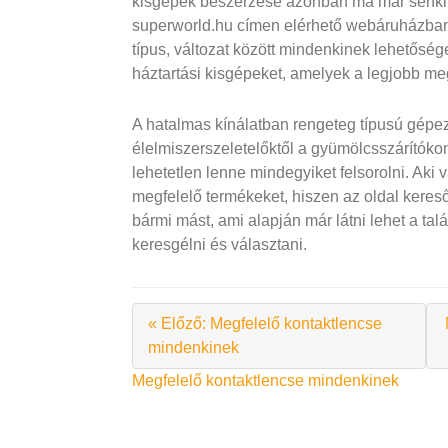
kisgépek beszerzése azonban ma már senkin
superworld.hu címen elérhető webáruházban h
típus, változat között mindenkinek lehetősé
háztartási kisgépeket, amelyek a legjobb meg
A hatalmas kínálatban rengeteg típusú gépez
élelmiszerszeletelőktől a gyümölcsszárítókon
lehetetlen lenne mindegyiket felsorolni. Aki
megfelelő termékeket, hiszen az oldal kereső
bármi mást, ami alapján már látni lehet a ta
keresgélni és választani.
« Előző: Megfelelő kontaktlencse
mindenkinek
Bejegyzés
Megfelelő kontaktlencse mindenkinek
navigáció