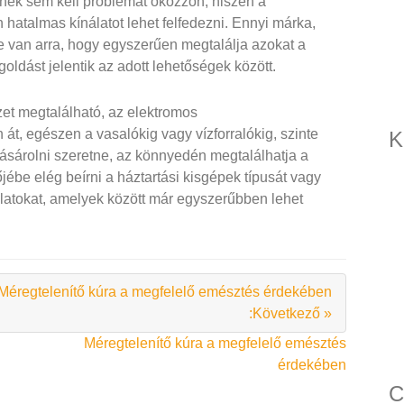
ek sem kell problémát okozzon, hiszen a
atalmas kínálatot lehet felfedezni. Ennyi márka,
ge van arra, hogy egyszerűen megtalálja azokat a
oldást jelentik az adott lehetőségek között.
et megtalálható, az elektromos
 át, egészen a vasalókig vagy vízforralókig, szinte
K
 vásárolni szeretne, az könnyedén megtalálhatja a
jébe elég beírni a háztartási kisgépek típusát vagy
lálatokat, amelyek között már egyszerűbben lehet
Méregtelenítő kúra a megfelelő emésztés érdekében
:Következő »
Méregtelenítő kúra a megfelelő emésztés
érdekében
C