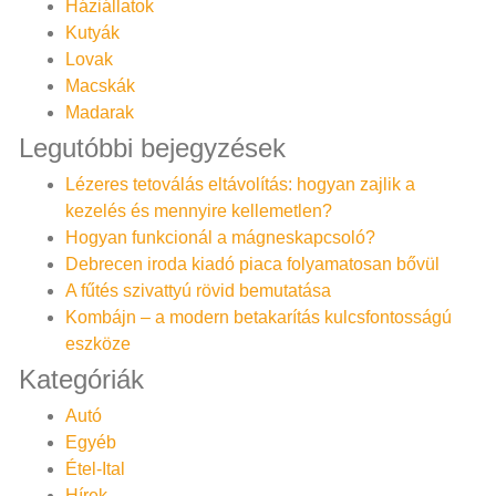
Háziállatok
Kutyák
Lovak
Macskák
Madarak
Legutóbbi bejegyzések
Lézeres tetoválás eltávolítás: hogyan zajlik a
kezelés és mennyire kellemetlen?
Hogyan funkcionál a mágneskapcsoló?
Debrecen iroda kiadó piaca folyamatosan bővül
A fűtés szivattyú rövid bemutatása
Kombájn – a modern betakarítás kulcsfontosságú
eszköze
Kategóriák
Autó
Egyéb
Étel-Ital
Hírek