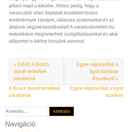
pillant majd a tükörbe. Ahhoz pedig, hogy a
narancsbőr ellen folytatott küzdelem biztos
eredménnyel záruljon, válassza szalonunkat és az
általunk végzett kezeléseket! A narancsborellen.hu
weboldalon megismerheti szolgáltatásainkat és akár
időpontot is kérhet hozzánk azonnal.
« Előző: A Bosch
Egyre népszerűbb a
diesel termékek
lignit tüzelése
páratlanok
:Következő »
Bejegyzés
A Bosch diesel termékek
Egyre népszerűbb a lignit
páratlanok
tüzelése
navigáció
Keresés:
Navigáció