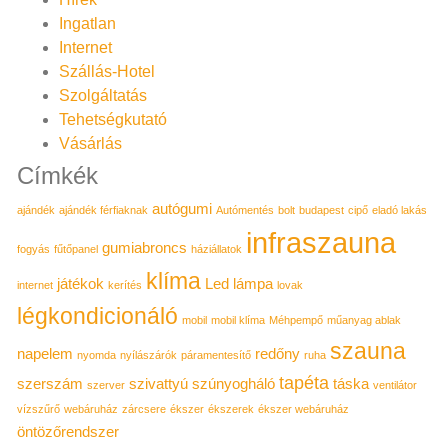
Ingatlan
Internet
Szállás-Hotel
Szolgáltatás
Tehetségkutató
Vásárlás
Címkék
autógumi
ajándék
ajándék férfiaknak
Autómentés
bolt
budapest
cipő
eladó lakás
infraszauna
gumiabroncs
fogyás
fűtőpanel
háziállatok
klíma
játékok
Led lámpa
internet
kerítés
lovak
légkondicionáló
mobil
mobil klíma
Méhpempő
műanyag ablak
szauna
napelem
redőny
nyomda
nyílászárók
páramentesítő
ruha
tapéta
szerszám
szivattyú
szúnyogháló
táska
szerver
ventilátor
vízszűrő
webáruház
zárcsere
ékszer
ékszerek
ékszer webáruház
öntözőrendszer