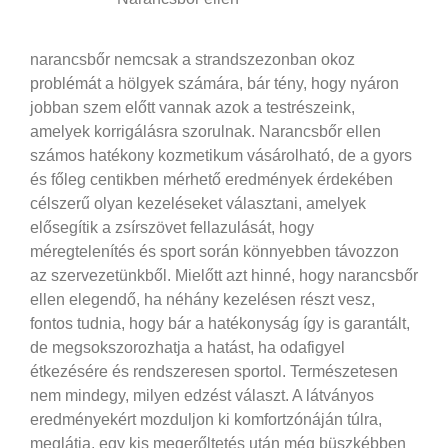
narancsbőr nemcsak a strandszezonban okoz
problémát a hölgyek számára, bár tény, hogy nyáron
jobban szem előtt vannak azok a testrészeink,
amelyek korrigálásra szorulnak. Narancsbőr ellen
számos hatékony kozmetikum vásárolható, de a gyors
és főleg centikben mérhető eredmények érdekében
célszerű olyan kezeléseket választani, amelyek
elősegítik a zsírszövet fellazulását, hogy
méregtelenítés és sport során könnyebben távozzon
az szervezetünkből.
Mielőtt azt hinné, hogy narancsbőr
ellen elegendő, ha néhány kezelésen részt vesz,
fontos tudnia, hogy bár a hatékonyság így is garantált,
de megsokszorozhatja a hatást, ha odafigyel
étkezésére és rendszeresen sportol. Természetesen
nem mindegy, milyen edzést választ. A látványos
eredményekért mozduljon ki komfortzónáján túlra,
meglátja, egy kis megerőltetés után még büszkébben