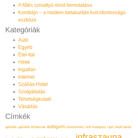
A fűtés szivattyú rövid bemutatása
Kombájn – a modern betakarítás kulcsfontosságú
eszköze
Kategóriák
Autó
Egyéb
Étel-Ital
Hírek
Ingatlan
Internet
Szállás-Hotel
Szolgáltatás
Tehetségkutató
Vásárlás
Címkék
autógumi
ajándék
ajándék férfiaknak
Autómentés
bolt
budapest
cipő
eladó lakás
infraszauna