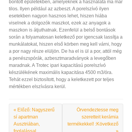
bontott épületekben, amelyeknek a használata ma már
tilos. Ilyen például az azbeszt. A porelszívó ilyen
esetekben nagyon hasznos lehet, hiszen hiába
viselnek a dolgozók maszkot, ezek az anyagok a
maszkon is átjuthatnak.
Ezenfelül a belső bontások
során a folyamatosan keletkező por igencsak lassítja a
munkálatokat, hiszen első körben meg kell várni, hogy
a por nagy része elüljön. De ha el is ül a por, attól még
a penészspórák, azbesztmaradványok a levegőben
maradnak. A Trotec ipari kapacitású porelszívó
készülékének maximális kapacitása 4500 m3/óra.
Tehát ezzel biztosított, hogy a keletkezett por teljes
mértékben elszívásra kerül.
« Előző: Nagyszerű
Örvendeztesse meg
sí apartman
szeretteit kerámia
Ausztriában,
termékekkel! :Következő
foglalással
»