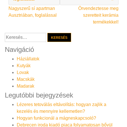
Bejegyzés
Nagyszerű sí apartman
Örvendeztesse meg
Ausztriában, foglalással
szeretteit kerámia
navigáció
termékekkel!
Keresés:
Navigáció
Háziállatok
Kutyák
Lovak
Macskák
Madarak
Legutóbbi bejegyzések
Lézeres tetoválás eltávolítás: hogyan zajlik a
kezelés és mennyire kellemetlen?
Hogyan funkcionál a mágneskapcsoló?
Debrecen iroda kiadó piaca folyamatosan bővül