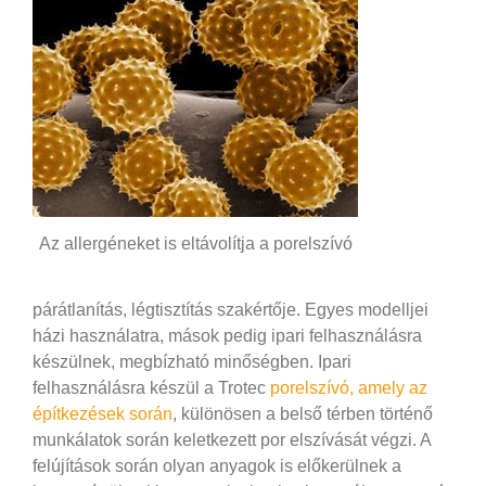
Az allergéneket is eltávolítja a porelszívó
párátlanítás, légtisztítás szakértője. Egyes modelljei
házi használatra, mások pedig ipari felhasználásra
készülnek, megbízható minőségben. Ipari
felhasználásra készül a Trotec
porelszívó, amely az
építkezések során
, különösen a belső térben történő
munkálatok során keletkezett por elszívását végzi. A
felújítások során olyan anyagok is előkerülnek a