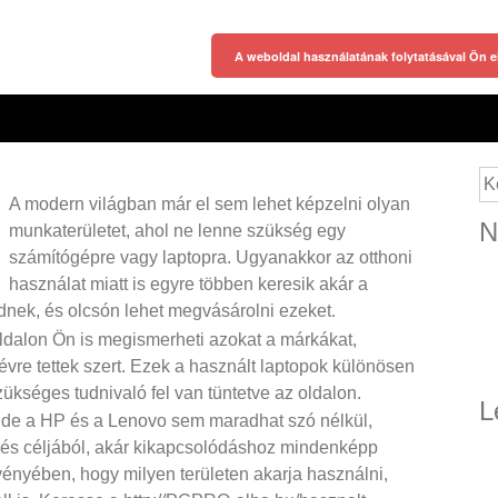
A weboldal használatának folytatásával Ön e
Ke
A modern világban már el sem lehet képzelni olyan
N
munkaterületet, ahol ne lenne szükség egy
számítógépre vagy laptopra. Ugyanakkor az otthoni
használat miatt is egyre többen keresik akár a
dnek, és olcsón lehet megvásárolni ezeket.
ldalon Ön is megismerheti azokat a márkákat,
vre tettek szert. Ezek a használt laptopok különösen
ükséges tudnivaló fel van tüntetve az oldalon.
L
, de a HP és a Lenovo sem maradhat szó nélkül,
zés céljából, akár kikapcsolódáshoz mindenképp
ényében, hogy milyen területen akarja használni,