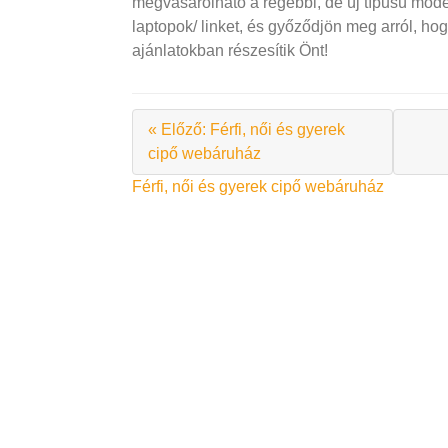
megvásárolható a régebbi, de új típusú mode
laptopok/ linket, és győződjön meg arról, ho
ajánlatokban részesítik Önt!
« Előző: Férfi, női és gyerek
cipő webáruház
Bejegyzés
Férfi, női és gyerek cipő webáruház
navigáció