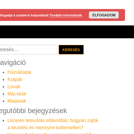
ELFOGADOM
lfogadja a cookie-k használatát
További információk
resés:
avigáció
Háziállatok
Kutyák
Lovak
Macskák
Madarak
egutóbbi bejegyzések
Lézeres tetoválás eltávolítás: hogyan zajlik
a kezelés és mennyire kellemetlen?