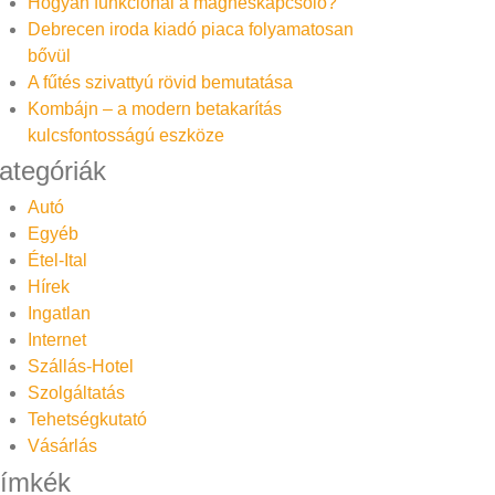
Hogyan funkcionál a mágneskapcsoló?
Debrecen iroda kiadó piaca folyamatosan
bővül
A fűtés szivattyú rövid bemutatása
Kombájn – a modern betakarítás
kulcsfontosságú eszköze
ategóriák
Autó
Egyéb
Étel-Ital
Hírek
Ingatlan
Internet
Szállás-Hotel
Szolgáltatás
Tehetségkutató
Vásárlás
ímkék