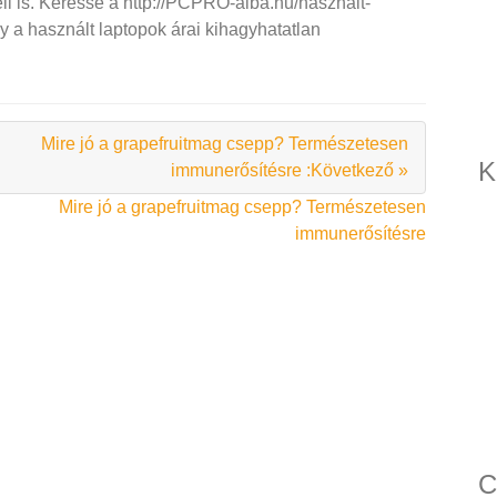
ll is. Keresse a http://PCPRO-alba.hu/hasznalt-
gy a használt laptopok árai kihagyhatatlan
Mire jó a grapefruitmag csepp? Természetesen
K
immunerősítésre :Következő »
Mire jó a grapefruitmag csepp? Természetesen
immunerősítésre
C