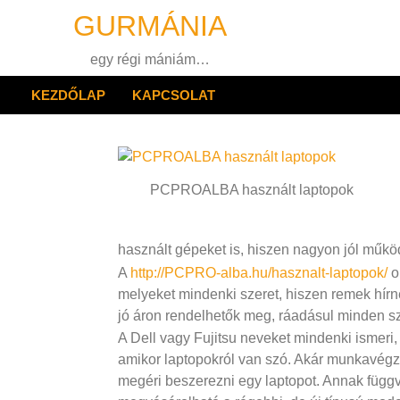
Skip
GURMÁNIA
to
content
egy régi mániám…
KEZDŐLAP
KAPCSOLAT
PCPROALBA használt laptopok
használt gépeket is, hiszen nagyon jól műkö
A
http://PCPRO-alba.hu/hasznalt-laptopok/
o
melyeket mindenki szeret, hiszen remek hírné
jó áron rendelhetők meg, ráadásul minden sz
A Dell vagy Fujitsu neveket mindenki ismeri
amikor laptopokról van szó. Akár munkavég
megéri beszerezni egy laptopot. Annak függv