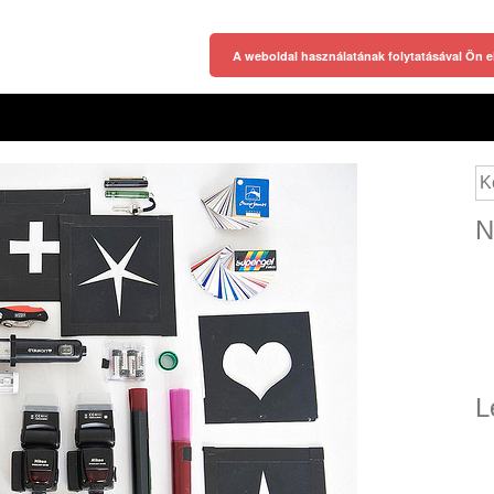
A weboldal használatának folytatásával Ön e
Ke
N
L