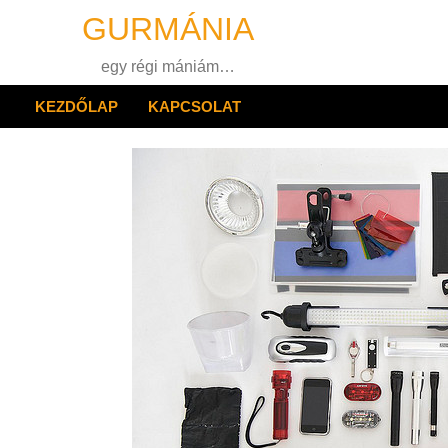
Skip
GURMÁNIA
to
content
egy régi mániám…
KEZDŐLAP
KAPCSOLAT