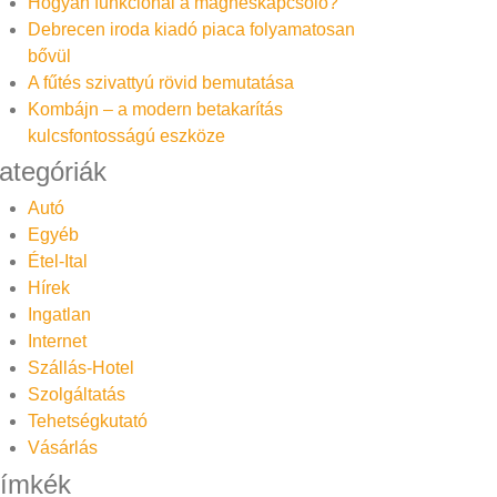
Hogyan funkcionál a mágneskapcsoló?
Debrecen iroda kiadó piaca folyamatosan
bővül
A fűtés szivattyú rövid bemutatása
Kombájn – a modern betakarítás
kulcsfontosságú eszköze
ategóriák
Autó
Egyéb
Étel-Ital
Hírek
Ingatlan
Internet
Szállás-Hotel
Szolgáltatás
Tehetségkutató
Vásárlás
ímkék