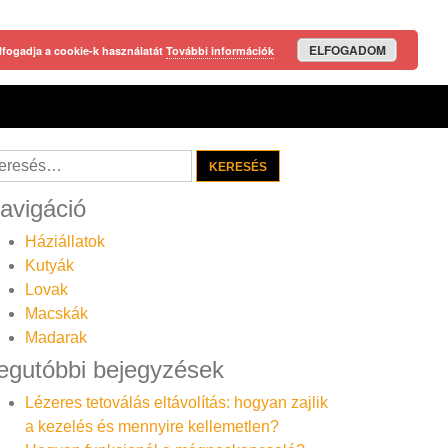
ELFOGADOM
lfogadja a cookie-k használatát
További információk
resés:
avigáció
Háziállatok
Kutyák
Lovak
Macskák
Madarak
egutóbbi bejegyzések
Lézeres tetoválás eltávolítás: hogyan zajlik
a kezelés és mennyire kellemetlen?