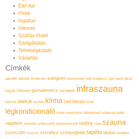
Étel-Ital
Hírek
Ingatlan
Internet
Szállás-Hotel
Szolgáltatás
Tehetségkutató
Vásárlás
Címkék
autógumi
ajándék
ajándék férfiaknak
Autómentés
bolt
budapest
cipő
eladó lakás
infraszauna
gumiabroncs
fogyás
fűtőpanel
háziállatok
klíma
játékok
Led lámpa
internet
kerítés
lovak
légkondicionáló
mobil
mobil klíma
Méhpempő
műanyag ablak
szauna
napelem
redőny
nyomda
nyílászárók
páramentesítő
ruha
tapéta
szerszám
szivattyú
szúnyogháló
táska
szerver
ventilátor