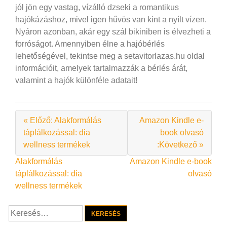
jól jön egy vastag, vízálló dzseki a romantikus
hajókázáshoz, mivel igen hűvös van kint a nyílt vízen.
Nyáron azonban, akár egy szál bikiniben is élvezheti a
forróságot. Amennyiben élne a hajóbérlés
lehetőségével, tekintse meg a setavitorlazas.hu oldal
információit, amelyek tartalmazzák a bérlés árát,
valamint a hajók különféle adatait!
« Előző: Alakformálás
Amazon Kindle e-
táplálkozással: dia
book olvasó
wellness termékek
:Következő »
Bejegyzés
Alakformálás
Amazon Kindle e-book
táplálkozással: dia
olvasó
navigáció
wellness termékek
Keresés: