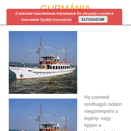
Skip
GURMÁNIA
to
A weboldal használatának folytatásával Ön elfogadja a cookie-k
content
ELFOGADOM
egy régi mániám…
használatát
További információk
Ha szeretné
rendhagyó módon
megünnepelni a
legény- vagy
éppen a