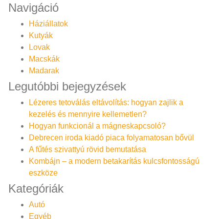
Navigáció
Háziállatok
Kutyák
Lovak
Macskák
Madarak
Legutóbbi bejegyzések
Lézeres tetoválás eltávolítás: hogyan zajlik a
kezelés és mennyire kellemetlen?
Hogyan funkcionál a mágneskapcsoló?
Debrecen iroda kiadó piaca folyamatosan bővül
A fűtés szivattyú rövid bemutatása
Kombájn – a modern betakarítás kulcsfontosságú
eszköze
Kategóriák
Autó
Egyéb