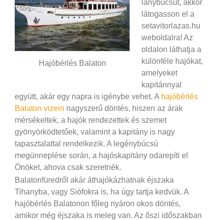
lánybúcsút, akkor
látogasson el a
setavitorlazas.hu
weboldalra! Az
oldalon láthatja a
különféle hajókat,
Hajóbérlés Balaton
amelyeket
kapitánnyal
együtt, akár egy napra is igénybe vehet. A
hajóbérlés
Balaton vizein
nagyszerű döntés, hiszen az árak
mérsékeltek, a hajók rendezettek és szemet
gyönyörködtetőek, valamint a kapitány is nagy
tapasztalattal rendelkezik. A legénybúcsú
megünneplése során, a hajóskapitány odarepíti el
Önöket, ahova csak szeretnék.
Balatonfüredről akár áthajókázhatnak éjszaka
Tihanyba, vagy Siófokra is, ha úgy tartja kedvük. A
hajóbérlés Balatonon főleg nyáron okos döntés,
amikor még éjszaka is meleg van. Az őszi időszakban