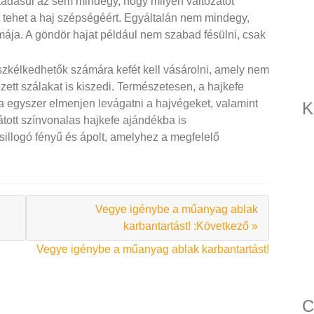
áadásul az sem mindegy, hogy milyen változatot
t tehet a haj szépségéért. Egyáltalán nem mindegy,
mája. A göndör hajat például nem szabad fésülni, csak
szkélkedhetők számára kefét kell vásárolni, amely nem
zett szálakat is kiszedi. Természetesen, a hajkefe
ta egyszer elmenjen levágatni a hajvégeket, valamint
K
llátott színvonalas hajkefe ajándékba is
sillogó fényű és ápolt, amelyhez a megfelelő
Vegye igénybe a műanyag ablak
karbantartást! :Következő »
Vegye igénybe a műanyag ablak karbantartást!
C