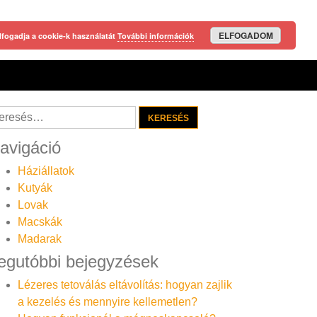
ELFOGADOM
lfogadja a cookie-k használatát
További információk
resés:
avigáció
Háziállatok
Kutyák
Lovak
Macskák
Madarak
egutóbbi bejegyzések
Lézeres tetoválás eltávolítás: hogyan zajlik
a kezelés és mennyire kellemetlen?