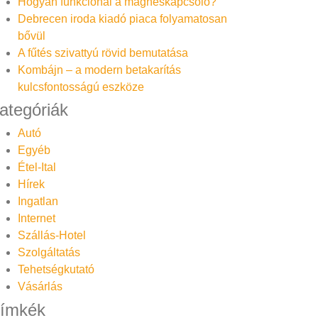
Hogyan funkcionál a mágneskapcsoló?
Debrecen iroda kiadó piaca folyamatosan
bővül
A fűtés szivattyú rövid bemutatása
Kombájn – a modern betakarítás
kulcsfontosságú eszköze
ategóriák
Autó
Egyéb
Étel-Ital
Hírek
Ingatlan
Internet
Szállás-Hotel
Szolgáltatás
Tehetségkutató
Vásárlás
ímkék