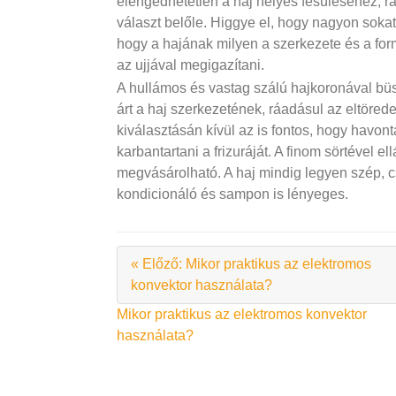
elengedhetetlen a haj helyes fésüléséhez, r
választ belőle. Higgye el, hogy nagyon soka
hogy a hajának milyen a szerkezete és a for
az ujjával megigazítani.
A hullámos és vastag szálú hajkoronával bü
árt a haj szerkezetének, ráadásul az eltörede
kiválasztásán kívül az is fontos, hogy havon
karbantartani a frizuráját. A finom sörtével e
megvásárolható. A haj mindig legyen szép, c
kondicionáló és sampon is lényeges.
« Előző: Mikor praktikus az elektromos
konvektor használata?
Bejegyzés
Mikor praktikus az elektromos konvektor
használata?
navigáció