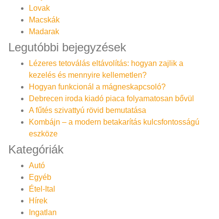
Lovak
Macskák
Madarak
Legutóbbi bejegyzések
Lézeres tetoválás eltávolítás: hogyan zajlik a
kezelés és mennyire kellemetlen?
Hogyan funkcionál a mágneskapcsoló?
Debrecen iroda kiadó piaca folyamatosan bővül
A fűtés szivattyú rövid bemutatása
Kombájn – a modern betakarítás kulcsfontosságú
eszköze
Kategóriák
Autó
Egyéb
Étel-Ital
Hírek
Ingatlan