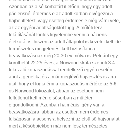
Azonban az alsó korhatárt illetően, hogy egy adott
páciensnél érdemes e az adott korban elvégezni a
hajbeültetést, vagy esetleg érdemes e még várni vele,
az az egyéni adottságoktól függ. A műtéti terv
felállításánál fontos figyelembe venni a páciens
életkorát is, hiszen az adott állapotot is kezelni kell, de
természetes megjelenést kell biztosítani a
beavatkozásnak még 20-30 év múlva is. Például egy
körülbelül 22-25 éves, a Norwood skála szerinti 3-4
fokozatú kopaszodással rendelkező egyén esetén,
ahol a genetika és a már meglévő hajvesztés is arra
utal, hogy el fogja érni a kopaszodás mértéke az 5-6
os Norwood fokozatot, abban az esetben nem
feltétlenül kell még elsősorban a műtéten
elgondolkodni.
Azonban ha mégis igény van a
beavatkozásra, abban az esetben nem érdemes
túlságosan alacsonyra helyezni az elsülső hajvonalat,
mert a későbbiekben már nem lesz természetes