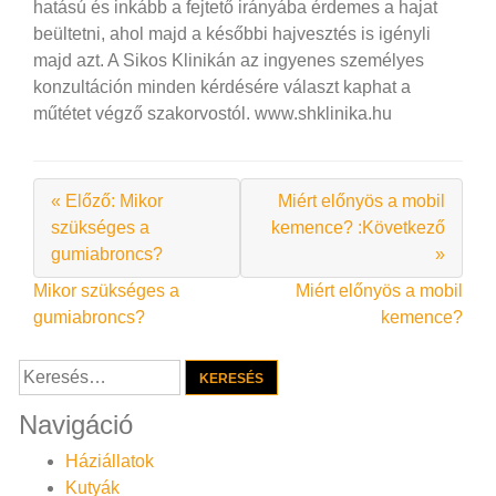
hatású és inkább a fejtető irányába érdemes a hajat
beültetni, ahol majd a későbbi hajvesztés is igényli
majd azt. A Sikos Klinikán az ingyenes személyes
konzultáción minden kérdésére választ kaphat a
műtétet végző szakorvostól. www.shklinika.hu
« Előző: Mikor
Miért előnyös a mobil
szükséges a
kemence? :Következő
gumiabroncs?
»
Bejegyzés
Mikor szükséges a
Miért előnyös a mobil
gumiabroncs?
kemence?
navigáció
Keresés:
Navigáció
Háziállatok
Kutyák