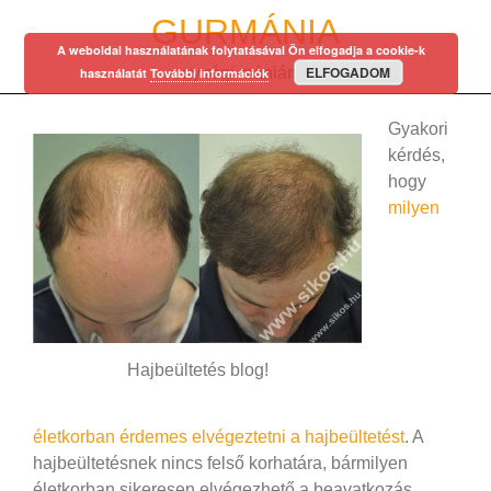
Skip
GURMÁNIA
to
A weboldal használatának folytatásával Ön elfogadja a cookie-k
content
ELFOGADOM
egy régi mániám…
használatát
További információk
Gyakori
kérdés,
hogy
milyen
Hajbeültetés blog!
életkorban érdemes elvégeztetni a hajbeültetést
. A
hajbeültetésnek nincs felső korhatára, bármilyen
életkorban sikeresen elvégezhető a beavatkozás.