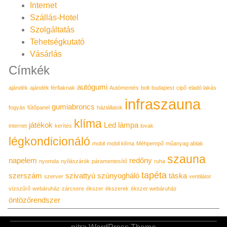
Internet
Szállás-Hotel
Szolgáltatás
Tehetségkutató
Vásárlás
Címkék
autógumi
ajándék
ajándék férfiaknak
Autómentés
bolt
budapest
cipő
eladó lakás
infraszauna
gumiabroncs
fogyás
fűtőpanel
háziállatok
klíma
játékok
Led lámpa
internet
kerítés
lovak
légkondicionáló
mobil
mobil klíma
Méhpempő
műanyag ablak
szauna
napelem
redőny
nyomda
nyílászárók
páramentesítő
ruha
tapéta
szerszám
szivattyú
szúnyogháló
táska
szerver
ventilátor
vízszűrő
webáruház
zárcsere
ékszer
ékszerek
ékszer webáruház
öntözőrendszer