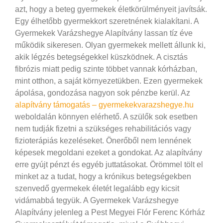
azt, hogy a beteg gyermekek életkörülményeit javítsák.
Egy élhetőbb gyermekkort szeretnének kialakítani. A
Gyermekek Varázshegye Alapítvány lassan tíz éve
működik sikeresen. Olyan gyermekek mellett állunk ki,
akik légzés betegségekkel küszködnek. A cisztás
fibrózis miatt pedig szinte többet vannak kórházban,
mint otthon, a saját környezetükben. Ezen gyermekek
ápolása, gondozása nagyon sok pénzbe kerül. Az
alapítvány támogatás – gyermekekvarazshegye.hu
weboldalán könnyen elérhető.
A szülők sok esetben
nem tudják fizetni a szükséges rehabilitációs vagy
fizioterápiás kezeléseket. Önerőből nem lennének
képesek megoldani ezeket a gondokat. Az alapítvány
erre gyújt pénzt és egyéb juttatásokat. Örömmel tölt el
minket az a tudat, hogy a krónikus betegségekben
szenvedő gyermekek életét legalább egy kicsit
vidámabbá tegyük. A Gyermekek Varázshegye
Alapítvány jelenleg a Pest Megyei Flór Ferenc Kórház