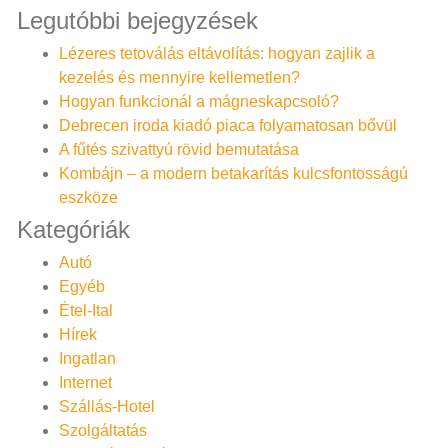
Legutóbbi bejegyzések
Lézeres tetoválás eltávolítás: hogyan zajlik a
kezelés és mennyire kellemetlen?
Hogyan funkcionál a mágneskapcsoló?
Debrecen iroda kiadó piaca folyamatosan bővül
A fűtés szivattyú rövid bemutatása
Kombájn – a modern betakarítás kulcsfontosságú
eszköze
Kategóriák
Autó
Egyéb
Étel-Ital
Hírek
Ingatlan
Internet
Szállás-Hotel
Szolgáltatás