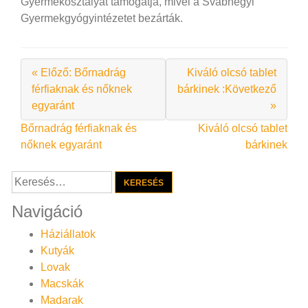
Gyermekosztályát támogatja, mivel a Svábhegyi
Gyermekgyógyintézetet bezárták.
« Előző: Bőrnadrág
Kiváló olcsó tablet
férfiaknak és nőknek
bárkinek :Következő
egyaránt
»
Bejegyzés
Bőrnadrág férfiaknak és
Kiváló olcsó tablet
nőknek egyaránt
bárkinek
navigáció
Keresés:
Navigáció
Háziállatok
Kutyák
Lovak
Macskák
Madarak