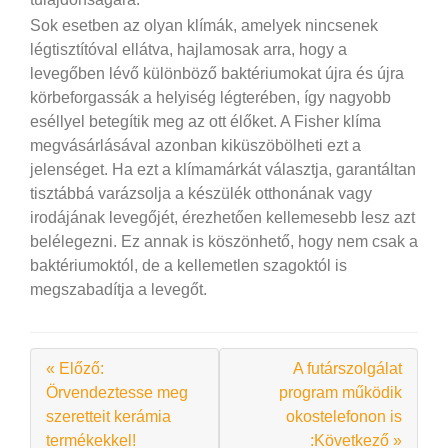
Sok esetben az olyan klímák, amelyek nincsenek
légtisztítóval ellátva, hajlamosak arra, hogy a
levegőben lévő különböző baktériumokat újra és újra
körbeforgassák a helyiség légterében, így nagyobb
eséllyel betegítik meg az ott élőket. A Fisher klíma
megvásárlásával azonban kiküszöbölheti ezt a
jelenséget. Ha ezt a klímamárkát választja, garantáltan
tisztábbá varázsolja a készülék otthonának vagy
irodájának levegőjét, érezhetően kellemesebb lesz azt
belélegezni. Ez annak is köszönhető, hogy nem csak a
baktériumoktól, de a kellemetlen szagoktól is
megszabadítja a levegőt.
« Előző:
A futárszolgálat
Örvendeztesse meg
program működik
szeretteit kerámia
okostelefonon is
termékekkel!
:Következő »