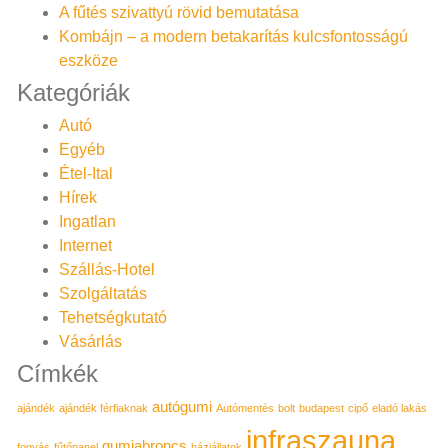
A fűtés szivattyú rövid bemutatása
Kombájn – a modern betakarítás kulcsfontosságú
eszköze
Kategóriák
Autó
Egyéb
Étel-Ital
Hírek
Ingatlan
Internet
Szállás-Hotel
Szolgáltatás
Tehetségkutató
Vásárlás
Címkék
autógumi
ajándék
ajándék férfiaknak
Autómentés
bolt
budapest
cipő
eladó lakás
infraszauna
gumiabroncs
fogyás
fűtőpanel
háziállatok