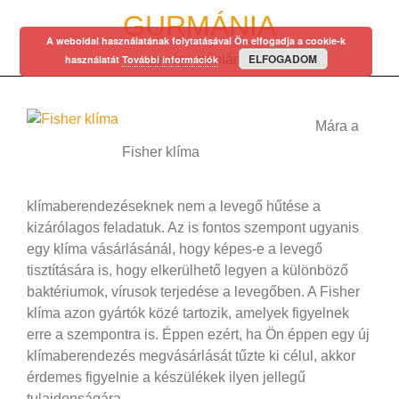
Skip
GURMÁNIA
to
A weboldal használatának folytatásával Ön elfogadja a cookie-k
content
ELFOGADOM
egy régi mániám…
használatát
További információk
Mára a
Fisher klíma
klímaberendezéseknek nem a levegő hűtése a
kizárólagos feladatuk. Az is fontos szempont ugyanis
egy klíma vásárlásánál, hogy képes-e a levegő
tisztítására is, hogy elkerülhető legyen a különböző
baktériumok, vírusok terjedése a levegőben. A Fisher
klíma azon gyártók közé tartozik, amelyek figyelnek
erre a szempontra is. Éppen ezért, ha Ön éppen egy új
klímaberendezés megvásárlását tűzte ki célul, akkor
érdemes figyelnie a készülékek ilyen jellegű
tulajdonságára.