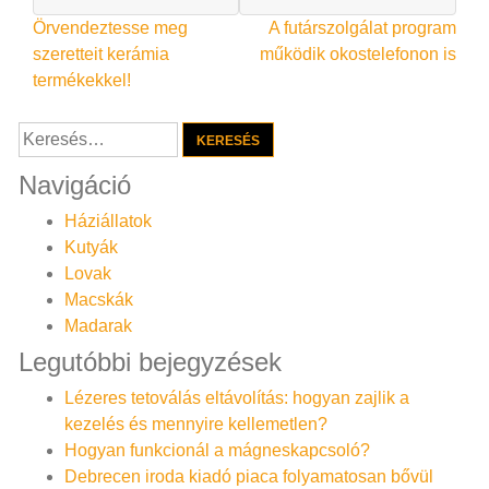
Bejegyzés
Örvendeztesse meg
A futárszolgálat program
szeretteit kerámia
működik okostelefonon is
navigáció
termékekkel!
Keresés:
Navigáció
Háziállatok
Kutyák
Lovak
Macskák
Madarak
Legutóbbi bejegyzések
Lézeres tetoválás eltávolítás: hogyan zajlik a
kezelés és mennyire kellemetlen?
Hogyan funkcionál a mágneskapcsoló?
Debrecen iroda kiadó piaca folyamatosan bővül