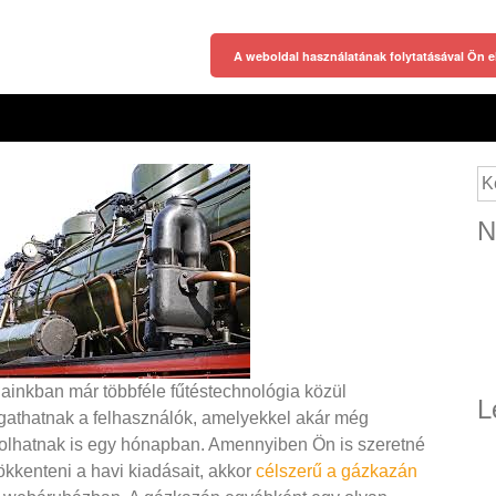
A weboldal használatának folytatásával Ön e
Ke
N
ainkban már többféle fűtéstechnológia közül
L
gathatnak a felhasználók, amelyekkel akár még
olhatnak is egy hónapban. Amennyiben Ön is szeretné
ökkenteni a havi kiadásait, akkor
célszerű a gázkazán