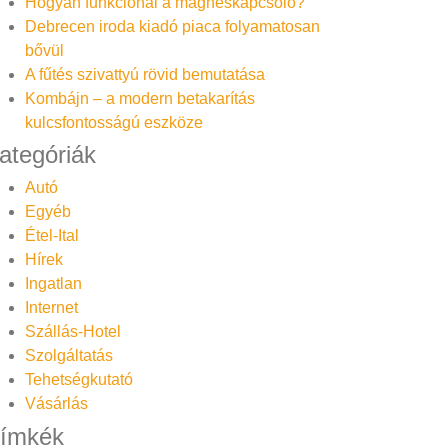
Hogyan funkcionál a mágneskapcsoló?
Debrecen iroda kiadó piaca folyamatosan
bővül
A fűtés szivattyú rövid bemutatása
Kombájn – a modern betakarítás
kulcsfontosságú eszköze
ategóriák
Autó
Egyéb
Étel-Ital
Hírek
Ingatlan
Internet
Szállás-Hotel
Szolgáltatás
Tehetségkutató
Vásárlás
ímkék