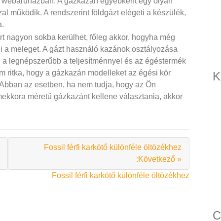
u webáruházban. A gázkazán egyébként egy olyan
l működik. A rendszerint földgázt elégeti a készülék,
a.
rt nagyon sokba kerülhet, főleg akkor, hogyha még
yli a meleget. A gázt használó kazánok osztályozása
 a legnépszerűbb a teljesítménnyel és az égéstermék
m ritka, hogy a gázkazán modelleket az égési kör
K
e. Abban az esetben, ha nem tudja, hogy az Ön
mekkora méretű gázkazánt kellene választania, akkor
Fossil férfi karkötő különféle öltözékhez
:Következő »
Fossil férfi karkötő különféle öltözékhez
C