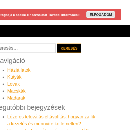
ELFOGADOM
lfogadja a cookie-k használatát
További információk
resés:
avigáció
Háziállatok
Kutyák
Lovak
Macskák
Madarak
egutóbbi bejegyzések
Lézeres tetoválás eltávolítás: hogyan zajlik
a kezelés és mennyire kellemetlen?