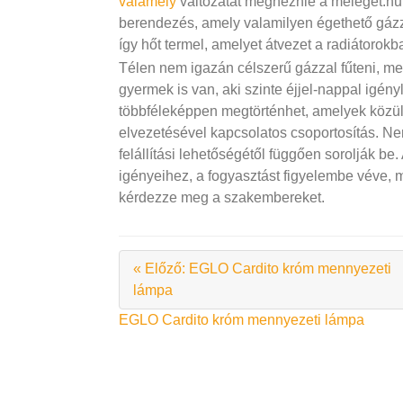
valamely
változatát megnéznie a meleget.h
berendezés, amely valamilyen égethető gázza
így hőt termel, amelyet átvezet a radiátorokb
Télen nem igazán célszerű gázzal fűteni, me
gyermek is van, aki szinte éjjel-nappal igén
többféleképpen megtörténhet, amelyek közül
elvezetésével kapcsolatos csoportosítás. Ne
felállítási lehetőségétől függően sorolják b
igényeihez, a fogyasztást figyelembe véve, 
kérdezze meg a szakembereket.
« Előző: EGLO Cardito króm mennyezeti
lámpa
Bejegyzés
EGLO Cardito króm mennyezeti lámpa
navigáció