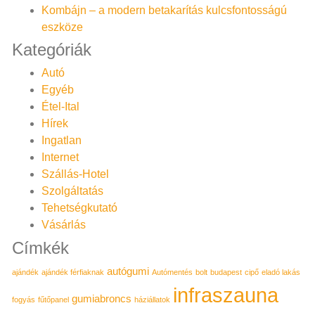
Kombájn – a modern betakarítás kulcsfontosságú
eszköze
Kategóriák
Autó
Egyéb
Étel-Ital
Hírek
Ingatlan
Internet
Szállás-Hotel
Szolgáltatás
Tehetségkutató
Vásárlás
Címkék
autógumi
ajándék
ajándék férfiaknak
Autómentés
bolt
budapest
cipő
eladó lakás
infraszauna
gumiabroncs
fogyás
fűtőpanel
háziállatok