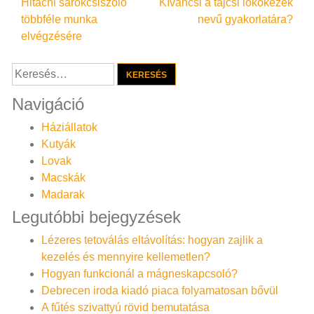
Bejegyzés
Hitachi sarokcsiszoló
Kíváncsi a tajcsi lökőkezek
többféle munka
nevű gyakorlatára?
navigáció
elvégzésére
Keresés:
Navigáció
Háziállatok
Kutyák
Lovak
Macskák
Madarak
Legutóbbi bejegyzések
Lézeres tetoválás eltávolítás: hogyan zajlik a
kezelés és mennyire kellemetlen?
Hogyan funkcionál a mágneskapcsoló?
Debrecen iroda kiadó piaca folyamatosan bővül
A fűtés szivattyú rövid bemutatása