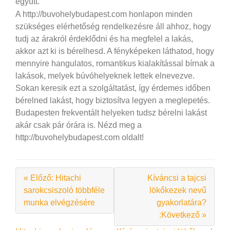
együtt.
A http://buvohelybudapest.com honlapon minden
szükséges elérhetőség rendelkezésre áll ahhoz, hogy
tudj az árakról érdeklődni és ha megfelel a lakás,
akkor azt ki is bérelhesd. A fényképeken láthatod, hogy
mennyire hangulatos, romantikus kialakítással bírnak a
lakások, melyek búvóhelyeknek lettek elnevezve.
Sokan keresik ezt a szolgáltatást, így érdemes időben
bérelned lakást, hogy biztosítva legyen a meglepetés.
Budapesten frekventált helyeken tudsz bérelni lakást
akár csak pár órára is. Nézd meg a
http://buvohelybudapest.com oldalt!
« Előző: Hitachi
Kíváncsi a tajcsi
sarokcsiszoló többféle
lökőkezek nevű
munka elvégzésére
gyakorlatára?
:Következő »