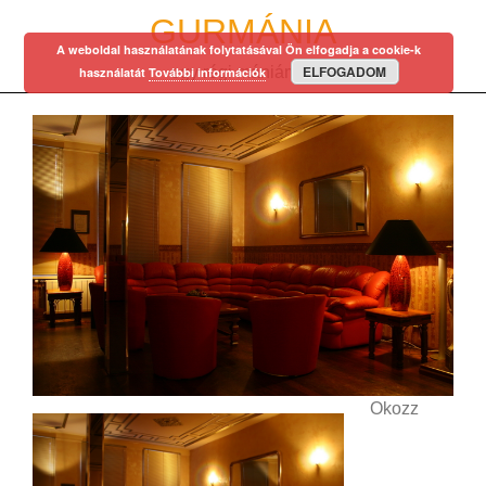
Skip
GURMÁNIA
to
A weboldal használatának folytatásával Ön elfogadja a cookie-k
content
ELFOGADOM
egy régi mániám…
használatát
További információk
Okozz