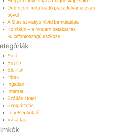
Hogyan funkcionál a mágneskapcsoló?
Debrecen iroda kiadó piaca folyamatosan
bővül
A fűtés szivattyú rövid bemutatása
Kombájn – a modern betakarítás
kulcsfontosságú eszköze
ategóriák
Autó
Egyéb
Étel-Ital
Hírek
Ingatlan
Internet
Szállás-Hotel
Szolgáltatás
Tehetségkutató
Vásárlás
ímkék