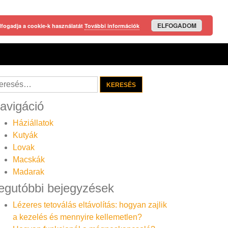
ELFOGADOM
lfogadja a cookie-k használatát
További információk
resés:
avigáció
Háziállatok
Kutyák
Lovak
Macskák
Madarak
egutóbbi bejegyzések
Lézeres tetoválás eltávolítás: hogyan zajlik
a kezelés és mennyire kellemetlen?