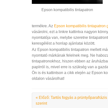
Epson kompatibilis tintapatron
termékre. Az
Epson kompatibilis tintapatron g
vásárolni, ezt a linkre kattintva nagyon kö
nyomtatója van, melybe szeretne tintapatron
keresgélést a honlap ajánlatai között.
Az Epson kompatibilis tintapatron mellett má
nyomtató márkának felelnek meg. Ne habozzo
tintapatronokhoz, hiszen ebben az áruházba
papírról is, mivel erre is szükség van a g
Ön is és kattintson a cikk elején az Epson kom
oldalon vásárolhat!
« Előző: Tartós fogyás a prüntyőparafrázis
szerint