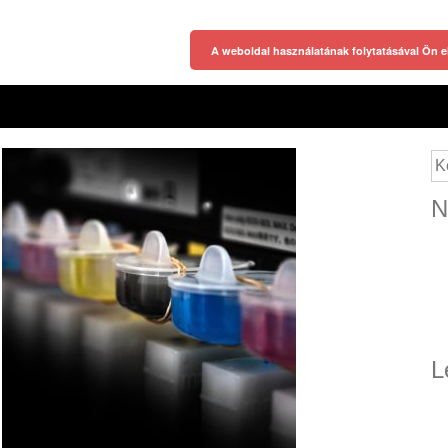
A weboldal használatának folytatásával Ön e
Ke
N
L