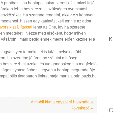
A printbazis.hu honlapot sokan keresik fel, mivel itt jó
árakon lehet beszerezni a szükséges nyomtatási
eszközöket. Ha szeretne rendelni, akkor ezt könnyen
megteheti, hiszen egy kattintást kell tennie az adott
yors kiszállítással
lehet az Öné, így ha szeretne
nnyen megteheti. Nézze meg elsőként, hogy milyen
K
t vásárolni, majd pedig ennek megfelelően kezdje el a
s ugyanilyen termékeket is talál, melyek a többi
n, ha szeretne jó áron hozzájutni minőségi
n beszerezheti azokat és tud gondoskodni a megfelelő
azdaságos nyomtatáshoz. Legyen a honlap megrendelője
patibilis tintapatron linkre, majd máris a printbazis.hu
A mobil klíma egyszerű használata
:Következő »
C