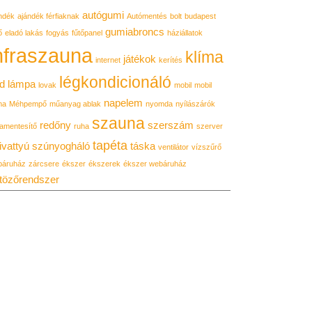
autógumi
ndék
ajándék férfiaknak
Autómentés
bolt
budapest
gumiabroncs
ő
eladó lakás
fogyás
fűtőpanel
háziállatok
nfraszauna
klíma
játékok
internet
kerítés
légkondicionáló
d lámpa
lovak
mobil
mobil
napelem
ma
Méhpempő
műanyag ablak
nyomda
nyílászárók
szauna
redőny
szerszám
amentesítő
ruha
szerver
tapéta
ivattyú
szúnyogháló
táska
ventilátor
vízszűrő
báruház
zárcsere
ékszer
ékszerek
ékszer webáruház
tözőrendszer