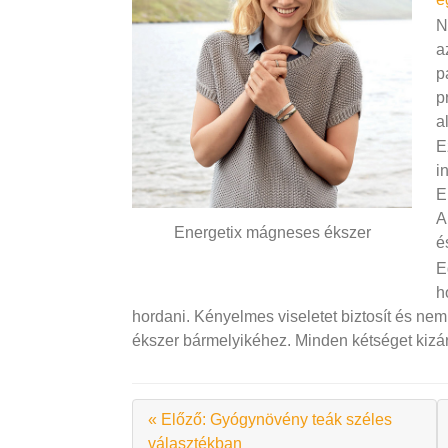
N
a
p
p
a
E
i
E
A
Energetix mágneses ékszer
é
E
h
hordani. Kényelmes viseletet biztosít és nem 
ékszer bármelyikéhez. Minden kétséget kizá
« Előző: Gyógynövény teák széles
választékban