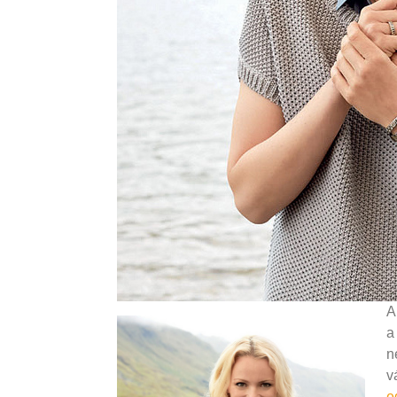
A
a
n
v
e