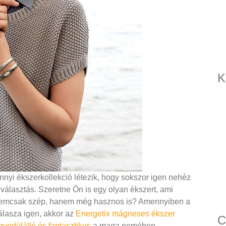
K
nnyi ékszerkollekció létezik, hogy sokszor igen nehéz
 választás. Szeretne Ön is egy olyan ékszert, ami
emcsak szép, hanem még hasznos is? Amennyiben a
álasza igen, akkor az
Energetix mágneses ékszer
C
gyedülálló és fantasztikus
a maga nemében.