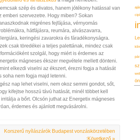
ajá
emcsak szép és divatos, hanem jótékony hatással van
cip
z emberi szervezetre. Hogy miben? Sokan
i
anaszkodnak migrénes fejfájása, vérnyomás
roblémákra, hátfájásra, reumára, alvászavarra,
Le
llergiára, keringési zavarokra és fáradékonyságra.
zek csak töredékei a teljes palettának, mindez csak
klí
nformációként szolgál, hogy miért is érdemes az
pár
nergetix mágneses ékszer megvétele mellett dönteni.
sz
mint elkezdi viselni az ékszert, érezni fogja a hatását
we
s soha nem fogja majd letenni.
ön
gész nap lehet viselni, nem okoz semmi gondot, sőt,
ogy kifejtse hosszú távú hatását, minél többet kell
irritálja a bőrt. Olcsón juthat az Energetix mágneses
róan, érdemes és ajánlott megvásárolni.
Korszerű nyílászárók Budapest vonzáskörzetében
:Következő »