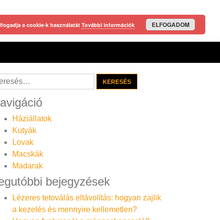
ELFOGADOM
lfogadja a cookie-k használatát
További információk
resés:
avigáció
Háziállatok
Kutyák
Lovak
Macskák
Madarak
egutóbbi bejegyzések
Lézeres tetoválás eltávolítás: hogyan zajlik
a kezelés és mennyire kellemetlen?