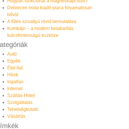
Hogyan funkcionál a mágneskapcsoló?
Debrecen iroda kiadó piaca folyamatosan
bővül
A fűtés szivattyú rövid bemutatása
Kombájn – a modern betakarítás
kulcsfontosságú eszköze
ategóriák
Autó
Egyéb
Étel-Ital
Hírek
Ingatlan
Internet
Szállás-Hotel
Szolgáltatás
Tehetségkutató
Vásárlás
ímkék