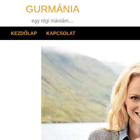
Skip
GURMÁNIA
to
content
egy régi mániám…
KEZDŐLAP
KAPCSOLAT