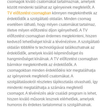
csomagok kiváló csatornákat tartalmaznak, amelyek
között mindenki találhat az igényeinek megfelelőt. A
TV előfizetést csomagban
könnyen megtekinthetik az
érdeklődők a szolgáltató oldalán. Minden csomag
esetében látható, hogy milyen csatornákat tartalmaz,
illetve milyen előfizetési díjon igényelhető.
A TV
előfizetést csomagban érdemes megtekinteni, hiszen
kedvező lehetőséget kínál a tévénézésre. A szolgáltató
oldalán többféle tv technológiával találkozhatnak az
érdeklődők, amelyek kiváló képminőséget és
hangminőséget kínálnak. A TV előfizetést csomagban
bármikor megtekinthetik az érdeklődők. A
csomagokban minden érdeklődési kör megtalálhatja
az igényeinek megfelelő csatornákat. A
szolgáltatásokról részletes tájékoztatás olvasható, így
mindenki megtalálhatja a számára megfelelő
csomagot. A tévénézés akár családi program is lehet,
hiszen kiváló műsorok lesznek elérhetőek, amelyek
humoros és érdekes tartalommal is szolgálhatnak.