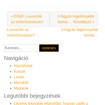
« Előző: Luxuscikk
A fogyás legkönnyebb
az öntözőrendszer?
formái… :Következő »
Bejegyzés
Luxuscikk az
A fogyás legkönnyebb
öntözőrendszer?
formái…
navigáció
Keresés:
Navigáció
Háziállatok
Kutyák
Lovak
Macskák
Madarak
Legutóbbi bejegyzések
Lézeres tetoválás eltávolítás: hogyan zajlik a