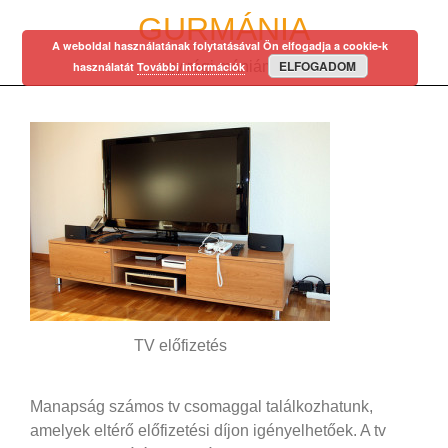
Skip
GURMÁNIA
to
A weboldal használatának folytatásával Ön elfogadja a cookie-k
content
ELFOGADOM
egy régi mániám…
használatát
További információk
TV előfizetés
Manapság számos tv csomaggal találkozhatunk,
amelyek eltérő előfizetési díjon igényelhetőek. A tv