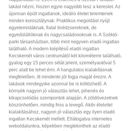
lakást nézni, hiszen egyre nagyobb lesz a kereslet. Az
újonnan épült ingatlanok, ideális életet teremtenek
minden korosztálynak. Praktikus megoldást nyújt
egyetemistáknak, fiatal tinédzsereknek, de
egyedülállóknak és nagycsaládosoknak is. A Széktó-
parki társasházban, több mint negyven eladó ingatlan
található. A modern kiépítésű eladó ingatlan
Kecskemét város centrumától két kilométerre található,
gyalog egy 15 perces sétát jelent, személyautóval 5
perc alatt be lehet érni.
A hangulatos kialakításnak
megfelelően, itt mindenki jól fogja magát érezni. A
lakások mindegyike azonnal be is költözhető. A
környék nagyon jó választás lehet, pihenés és
kikapcsolódás szempontok alapján. A zöldövezetnek
köszönhetően, mindig friss a levegő. Aktív életvitel
kialakításához, nagyon jó választás egy ilyen eladó
ingatlan Kecskemét mellett. Ellátogatva internetes
weboldalunkra, képekben megtekintheti az eladó