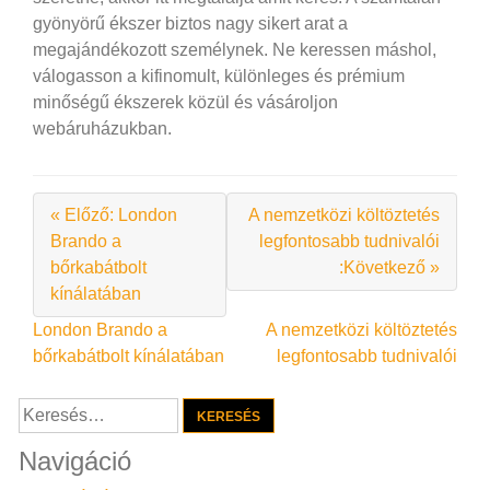
gyönyörű ékszer biztos nagy sikert arat a
megajándékozott személynek. Ne keressen máshol,
válogasson a kifinomult, különleges és prémium
minőségű ékszerek közül és vásároljon
webáruházukban.
« Előző: London
A nemzetközi költöztetés
Brando a
legfontosabb tudnivalói
bőrkabátbolt
:Következő »
kínálatában
Bejegyzés
London Brando a
A nemzetközi költöztetés
bőrkabátbolt kínálatában
legfontosabb tudnivalói
navigáció
Keresés:
Navigáció