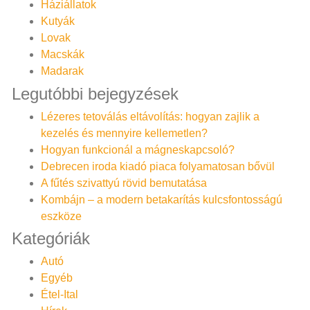
Háziállatok
Kutyák
Lovak
Macskák
Madarak
Legutóbbi bejegyzések
Lézeres tetoválás eltávolítás: hogyan zajlik a
kezelés és mennyire kellemetlen?
Hogyan funkcionál a mágneskapcsoló?
Debrecen iroda kiadó piaca folyamatosan bővül
A fűtés szivattyú rövid bemutatása
Kombájn – a modern betakarítás kulcsfontosságú
eszköze
Kategóriák
Autó
Egyéb
Étel-Ital