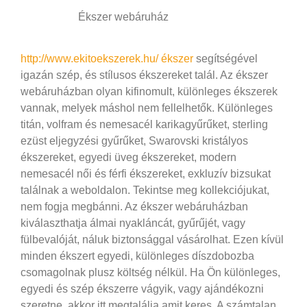
Ékszer webáruház
http://www.ekitoekszerek.hu/ ékszer
segítségével
igazán szép, és stílusos ékszereket talál. Az ékszer
webáruházban olyan kifinomult, különleges ékszerek
vannak, melyek máshol nem fellelhetők. Különleges
titán, volfram és nemesacél karikagyűrűket, sterling
ezüst eljegyzési gyűrűket, Swarovski kristályos
ékszereket, egyedi üveg ékszereket, modern
nemesacél női és férfi ékszereket, exkluzív bizsukat
találnak a weboldalon. Tekintse meg kollekciójukat,
nem fogja megbánni.
Az ékszer webáruházban
kiválaszthatja álmai nyakláncát, gyűrűjét, vagy
fülbevalóját, náluk biztonsággal vásárolhat. Ezen kívül
minden ékszert egyedi, különleges díszdobozba
csomagolnak plusz költség nélkül. Ha Ön különleges,
egyedi és szép ékszerre vágyik, vagy ajándékozni
szeretne, akkor itt megtalálja amit keres. A számtalan