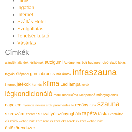
Hírek
Ingatlan
Internet
Szállás-Hotel
Szolgáltatás
Tehetségkutató
Vásárlás
Címkék
autógumi
ajándék
ajándék férfiaknak
Autómentés
bolt
budapest
cipő
eladó lakás
infraszauna
gumiabroncs
fogyás
fűtőpanel
háziállatok
klíma
játékok
Led lámpa
internet
kerítés
lovak
légkondicionáló
mobil
mobil klíma
Méhpempő
műanyag ablak
szauna
napelem
redőny
nyomda
nyílászárók
páramentesítő
ruha
tapéta
szerszám
szivattyú
szúnyogháló
táska
szerver
ventilátor
vízszűrő
webáruház
zárcsere
ékszer
ékszerek
ékszer webáruház
öntözőrendszer