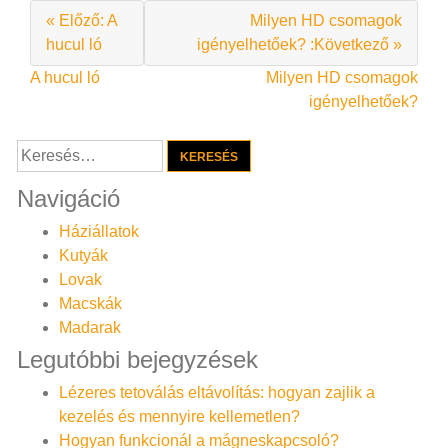
« Előző: A
Milyen HD csomagok
hucul ló
igényelhetőek? :Következő »
Bejegyzés
A hucul ló
Milyen HD csomagok
igényelhetőek?
navigáció
Keresés:
Navigáció
Háziállatok
Kutyák
Lovak
Macskák
Madarak
Legutóbbi bejegyzések
Lézeres tetoválás eltávolítás: hogyan zajlik a
kezelés és mennyire kellemetlen?
Hogyan funkcionál a mágneskapcsoló?