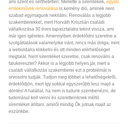
ami szent és sérthetetlen. Mellette a síremlékek,
egyéb
emlékművek renoválása
is kemény dió, aminek nem
szabad egymagunk nekilátni. Renoválás a legjobb
szakemberekkel, mert Horváth Krisztián családi
vállalkozása 30 éves tapasztalatra tekint vissza, ami
már igen ígéretes.
Amennyiben érdeklődni szeretne a
szolgáltatások valamelyike iránt, nincs más dolga, mint
a weboldalra klikkelni és ott minden elérhetőséget
megtalál. Nem síremléket szeretne, csak renoválni a
falukeresztet? Akkor is a legjobb helyen jár, mert a
családi vállalkozás szakemberei ezt a problémát is
orvosolni tudják. Tudjon meg többet a lehetőségekről,
érdeklődjön, mert így sokkal egyszerűbb lesz majd a
döntés! A halállal, ha nem is tudunk szembenézni, de
tudomásul kell venni és szeretteinknek méltó
síremléket állítani, amiről mindig Ők jutnak majd az
eszünkbe.