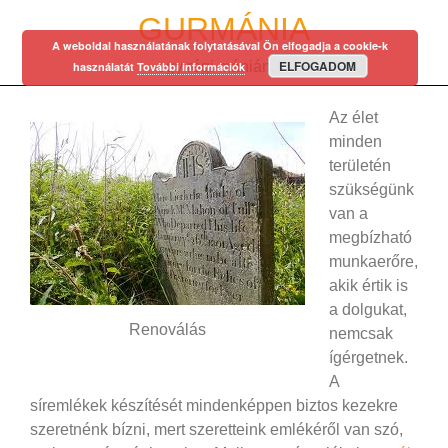
Skip
GURMÁNIA
to
A weboldal használatának folytatásával Ön elfogadja a cookie-k
content
ELFOGADOM
egy régi mániám…
használatát
További információk
Az élet
minden
területén
szükségünk
van a
megbízható
munkaerőre,
akik értik is
a dolgukat,
Renoválás
nemcsak
ígérgetnek.
A
síremlékek készítését mindenképpen biztos kezekre
szeretnénk bízni, mert szeretteink emlékéről van szó,