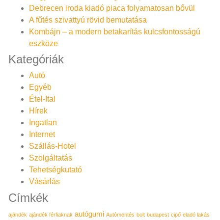
Debrecen iroda kiadó piaca folyamatosan bővül
A fűtés szivattyú rövid bemutatása
Kombájn – a modern betakarítás kulcsfontosságú
eszköze
Kategóriák
Autó
Egyéb
Étel-Ital
Hírek
Ingatlan
Internet
Szállás-Hotel
Szolgáltatás
Tehetségkutató
Vásárlás
Címkék
autógumi
ajándék
ajándék férfiaknak
Autómentés
bolt
budapest
cipő
eladó lakás