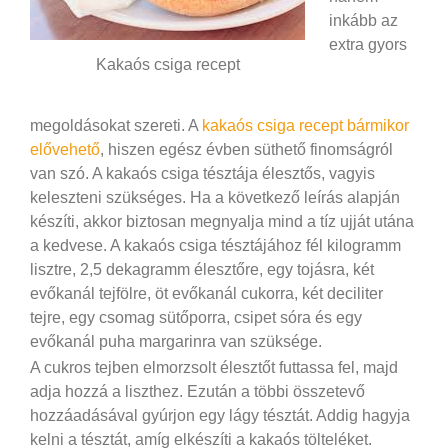
inkább az
extra gyors
Kakaós csiga recept
megoldásokat szereti. A
kakaós csiga recept bármikor
elővehető
, hiszen egész évben süthető finomságról
van szó. A kakaós csiga tésztája élesztős, vagyis
keleszteni szükséges. Ha a következő leírás alapján
készíti, akkor biztosan megnyalja mind a tíz ujját utána
a kedvese. A kakaós csiga tésztájához fél kilogramm
lisztre, 2,5 dekagramm élesztőre, egy tojásra, két
evőkanál tejfölre, öt evőkanál cukorra, két deciliter
tejre, egy csomag sütőporra, csipet sóra és egy
evőkanál puha margarinra van szüksége.
A cukros tejben elmorzsolt élesztőt futtassa fel, majd
adja hozzá a liszthez. Ezután a többi összetevő
hozzáadásával gyúrjon egy lágy tésztát. Addig hagyja
kelni a tésztát, amíg elkészíti a kakaós tölteléket.