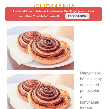
Skip
GURMÁNIA
to
A weboldal használatának folytatásával Ön elfogadja a cookie-k
content
ELFOGADOM
egy régi mániám…
használatát
További információk
Nagyon sok
háziasszony
nem szeret
pepecselni
a
konyhában,
hanem