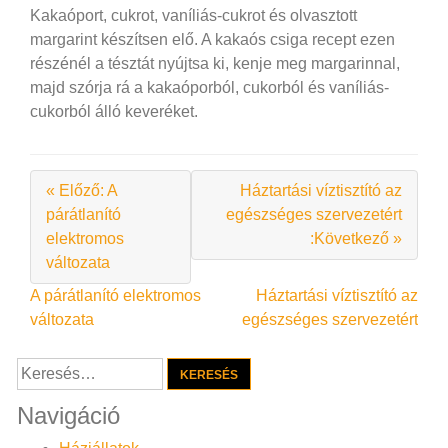
Kakaóport, cukrot, vaníliás-cukrot és olvasztott
margarint készítsen elő. A kakaós csiga recept ezen
részénél a tésztát nyújtsa ki, kenje meg margarinnal,
majd szórja rá a kakaóporból, cukorból és vaníliás-
cukorból álló keveréket.
« Előző: A
Háztartási víztisztító az
párátlanító
egészséges szervezetért
elektromos
:Következő »
változata
Bejegyzés
A párátlanító elektromos
Háztartási víztisztító az
változata
egészséges szervezetért
navigáció
Keresés:
Navigáció