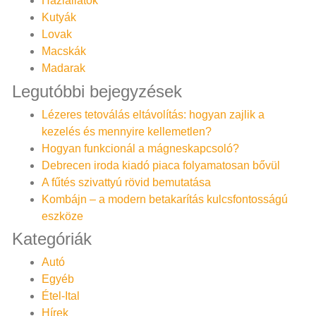
Háziállatok
Kutyák
Lovak
Macskák
Madarak
Legutóbbi bejegyzések
Lézeres tetoválás eltávolítás: hogyan zajlik a
kezelés és mennyire kellemetlen?
Hogyan funkcionál a mágneskapcsoló?
Debrecen iroda kiadó piaca folyamatosan bővül
A fűtés szivattyú rövid bemutatása
Kombájn – a modern betakarítás kulcsfontosságú
eszköze
Kategóriák
Autó
Egyéb
Étel-Ital
Hírek