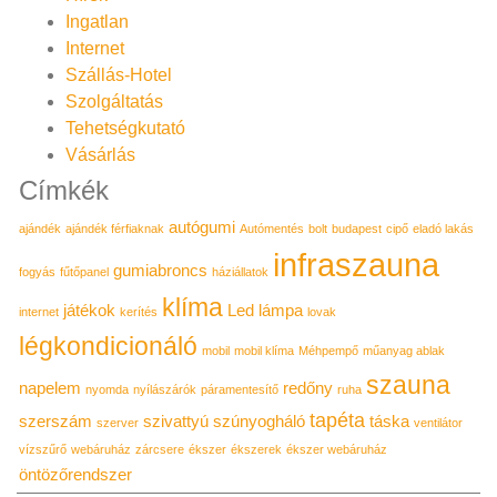
Ingatlan
Internet
Szállás-Hotel
Szolgáltatás
Tehetségkutató
Vásárlás
Címkék
autógumi
ajándék
ajándék férfiaknak
Autómentés
bolt
budapest
cipő
eladó lakás
infraszauna
gumiabroncs
fogyás
fűtőpanel
háziállatok
klíma
játékok
Led lámpa
internet
kerítés
lovak
légkondicionáló
mobil
mobil klíma
Méhpempő
műanyag ablak
szauna
napelem
redőny
nyomda
nyílászárók
páramentesítő
ruha
tapéta
szerszám
szivattyú
szúnyogháló
táska
szerver
ventilátor
vízszűrő
webáruház
zárcsere
ékszer
ékszerek
ékszer webáruház
öntözőrendszer