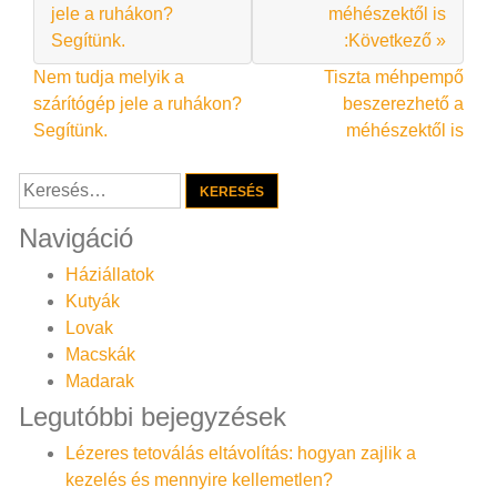
jele a ruhákon?
méhészektől is
Segítünk.
:Következő »
Bejegyzés
Nem tudja melyik a
Tiszta méhpempő
szárítógép jele a ruhákon?
beszerezhető a
navigáció
Segítünk.
méhészektől is
Keresés:
Navigáció
Háziállatok
Kutyák
Lovak
Macskák
Madarak
Legutóbbi bejegyzések
Lézeres tetoválás eltávolítás: hogyan zajlik a
kezelés és mennyire kellemetlen?