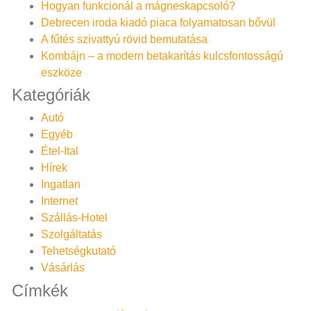
Hogyan funkcionál a mágneskapcsoló?
Debrecen iroda kiadó piaca folyamatosan bővül
A fűtés szivattyú rövid bemutatása
Kombájn – a modern betakarítás kulcsfontosságú
eszköze
Kategóriák
Autó
Egyéb
Étel-Ital
Hírek
Ingatlan
Internet
Szállás-Hotel
Szolgáltatás
Tehetségkutató
Vásárlás
Címkék