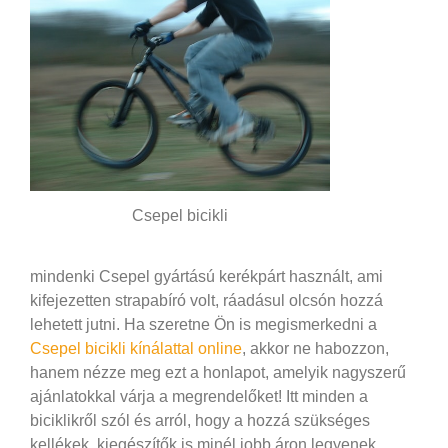
Csepel bicikli
mindenki Csepel gyártású kerékpárt használt, ami
kifejezetten strapabíró volt, ráadásul olcsón hozzá
lehetett jutni. Ha szeretne Ön is megismerkedni a
Csepel bicikli kínálattal online
, akkor ne habozzon,
hanem nézze meg ezt a honlapot, amelyik nagyszerű
ajánlatokkal várja a megrendelőket! Itt minden a
biciklikről szól és arról, hogy a hozzá szükséges
kellékek, kiegészítők is minél jobb áron legyenek