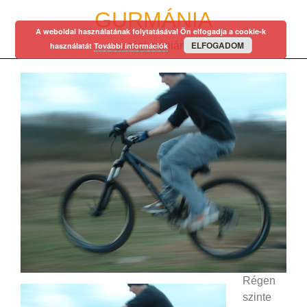
Skip
GURMÁNIA
to
A weboldal használatának folytatásával Ön elfogadja a cookie-k
content
ELFOGADOM
egy régi mániám…
használatát
További információk
Régen
szinte