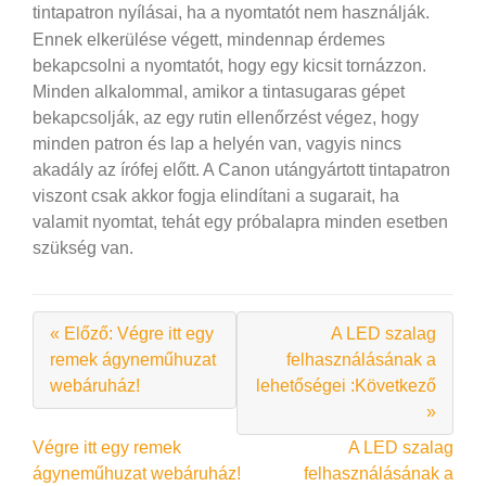
tintapatron nyílásai, ha a nyomtatót nem használják.
Ennek elkerülése végett, mindennap érdemes
bekapcsolni a nyomtatót, hogy egy kicsit tornázzon.
Minden alkalommal, amikor a tintasugaras gépet
bekapcsolják, az egy rutin ellenőrzést végez, hogy
minden patron és lap a helyén van, vagyis nincs
akadály az írófej előtt. A Canon utángyártott tintapatron
viszont csak akkor fogja elindítani a sugarait, ha
valamit nyomtat, tehát egy próbalapra minden esetben
szükség van.
« Előző: Végre itt egy
A LED szalag
remek ágyneműhuzat
felhasználásának a
webáruház!
lehetőségei :Következő
»
Bejegyzés
Végre itt egy remek
A LED szalag
ágyneműhuzat webáruház!
felhasználásának a