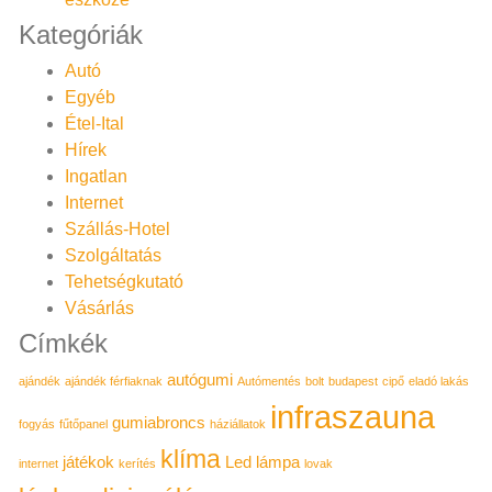
Kategóriák
Autó
Egyéb
Étel-Ital
Hírek
Ingatlan
Internet
Szállás-Hotel
Szolgáltatás
Tehetségkutató
Vásárlás
Címkék
autógumi
ajándék
ajándék férfiaknak
Autómentés
bolt
budapest
cipő
eladó lakás
infraszauna
gumiabroncs
fogyás
fűtőpanel
háziállatok
klíma
játékok
Led lámpa
internet
kerítés
lovak