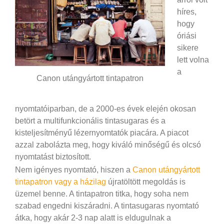
híres,
hogy
óriási
sikere
lett volna
a
Canon utángyártott tintapatron
nyomtatóiparban, de a 2000-es évek elején okosan
betört a multifunkcionális tintasugaras és a
kisteljesítményű lézernyomtatók piacára. A piacot
azzal zabolázta meg, hogy kiváló minőségű és olcsó
nyomtatást biztosított.
Nem igényes nyomtató, hiszen a
Canon utángyártott
tintapatron vagy a házilag
újratöltött megoldás is
üzemel benne. A tintapatron titka, hogy soha nem
szabad engedni kiszáradni. A tintasugaras nyomtató
átka, hogy akár 2-3 nap alatt is eldugulnak a