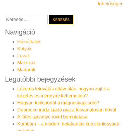
navigáció
lehetőségei
Keresés:
Navigáció
Háziállatok
Kutyák
Lovak
Macskák
Madarak
Legutóbbi bejegyzések
Lézeres tetoválás eltávolítás: hogyan zajlik a
kezelés és mennyire kellemetlen?
Hogyan funkcionál a mágneskapcsoló?
Debrecen iroda kiadó piaca folyamatosan bővül
A fűtés szivattyú rövid bemutatása
Kombájn – a modern betakarítás kulcsfontosságú
eszköze