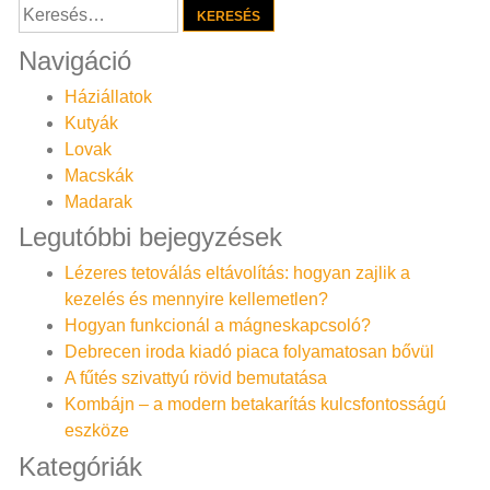
Keresés:
Navigáció
Háziállatok
Kutyák
Lovak
Macskák
Madarak
Legutóbbi bejegyzések
Lézeres tetoválás eltávolítás: hogyan zajlik a
kezelés és mennyire kellemetlen?
Hogyan funkcionál a mágneskapcsoló?
Debrecen iroda kiadó piaca folyamatosan bővül
A fűtés szivattyú rövid bemutatása
Kombájn – a modern betakarítás kulcsfontosságú
eszköze
Kategóriák