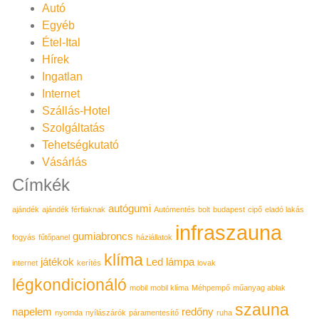
Autó
Egyéb
Étel-Ital
Hírek
Ingatlan
Internet
Szállás-Hotel
Szolgáltatás
Tehetségkutató
Vásárlás
Címkék
autógumi
ajándék
ajándék férfiaknak
Autómentés
bolt
budapest
cipő
eladó lakás
infraszauna
gumiabroncs
fogyás
fűtőpanel
háziállatok
klíma
játékok
Led lámpa
internet
kerítés
lovak
légkondicionáló
mobil
mobil klíma
Méhpempő
műanyag ablak
szauna
napelem
redőny
nyomda
nyílászárók
páramentesítő
ruha