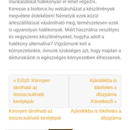
munkálatokat hatékonyan el lehet végezni.
Keresse a bioforce.hu webáruházat a készítmények
megvétele érdekében! Némelyik ezek közül
árleszállítással vásárolható meg, természetesen ezek
is ugyanolyan hatékonyak. Miért használna veszélyes
és vegyszeres készítményeket, hogyha adott a
hatékony alternatíva? Vigyáznunk kell a
környezetünkre, óvnunk szükséges azt, hogy majdan a
dédunokáink is egészséges környezetben élhessenek.
« Előző: Könnyen
Ajándékba is
tárolható az
tökéletes a
összecsukható
díszpárna
kerépkpár
:Következő »
Bejegyzés
Könnyen tárolható az
Ajándékba is tökéletes a
összecsukható kerépkpár
díszpárna
navigáció