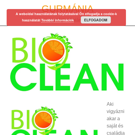
Skip
GURMÁNIA
to
A weboldal használatának folytatásával Ön elfogadja a cookie-k
content
ELFOGADOM
egy régi mániám…
használatát
További információk
Aki
vigyázni
akar a
saját és
családja