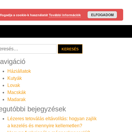
ELFOGADOM
lfogadja a cookie-k használatát
További információk
resés:
avigáció
Háziállatok
Kutyák
Lovak
Macskák
Madarak
egutóbbi bejegyzések
Lézeres tetoválás eltávolítás: hogyan zajlik
a kezelés és mennyire kellemetlen?