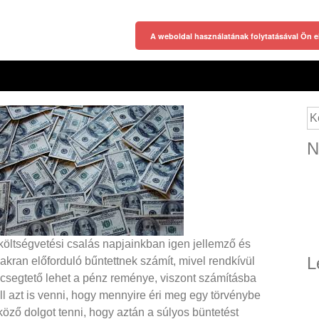
A weboldal használatának folytatásával Ön e
Ke
N
költségvetési csalás napjainkban igen jellemző és
L
akran előforduló bűntettnek számít, mivel rendkívül
csegtető lehet a pénz reménye, viszont számításba
ll azt is venni, hogy mennyire éri meg egy törvénybe
köző dolgot tenni, hogy aztán a súlyos büntetést