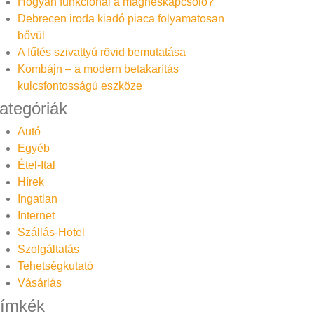
Hogyan funkcionál a mágneskapcsoló?
Debrecen iroda kiadó piaca folyamatosan
bővül
A fűtés szivattyú rövid bemutatása
Kombájn – a modern betakarítás
kulcsfontosságú eszköze
ategóriák
Autó
Egyéb
Étel-Ital
Hírek
Ingatlan
Internet
Szállás-Hotel
Szolgáltatás
Tehetségkutató
Vásárlás
ímkék