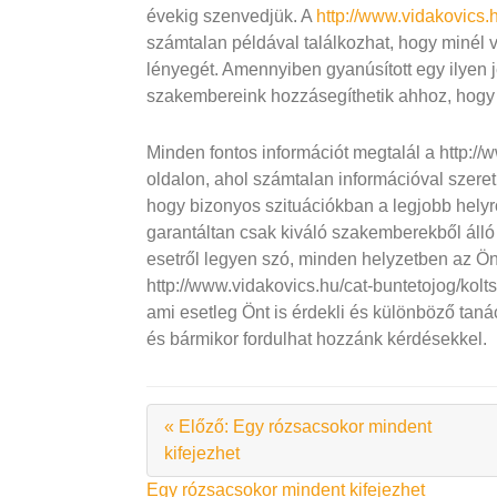
évekig szenvedjük. A
http://www.vidakovics.
számtalan példával találkozhat, hogy minél 
lényegét. Amennyiben gyanúsított egy ilyen 
szakembereink hozzásegíthetik ahhoz, hogy 
Minden fontos információt megtalál a http://
oldalon, ahol számtalan információval szere
hogy bizonyos szituációkban a legjobb helyrő
garantáltan csak kiváló szakemberekből álló
esetről legyen szó, minden helyzetben az Ön
http://www.vidakovics.hu/cat-buntetojog/kolts
ami esetleg Önt is érdekli és különböző taná
és bármikor fordulhat hozzánk kérdésekkel.
« Előző: Egy rózsacsokor mindent
kifejezhet
Bejegyzés
Egy rózsacsokor mindent kifejezhet