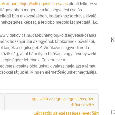
hu/cat-buntetojog/koltsegvetesi-csalas
oldalt felkeresve
világosabban megértse a költségvetési csalás
jellegű bűn elkövetésében, irodánkhoz fordulva kiváló
helyzetéhez képest, a legjobb megoldást megtalálják.
www.vidakovics.hu/cat-buntetojog/koltsegvetesi-csalas
K
tnénk hozzájárulni az egyének látókörének bővítését,
l kérjék a segítséget. A Vidákovics ügyvédi iroda
 közösség, ahol bármilyen bírósági vagy törvényszéki
 segítségére lehetnek. Felkeresve a
egvetesi-csalas oldalunkat kiválaszthatja azt a témát,
csokkal látjuk el. Minden elérhetőségünket megtalálja
Légtisztító az egészséges levegőért
:Következő »
C
Légtisztító az egészséges levegőért