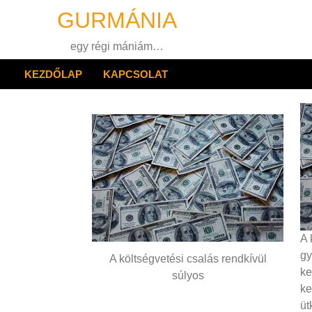
Skip
GURMÁNIA
to
content
egy régi mániám…
KEZDŐLAP
KAPCSOLAT
A 
gy
A költségvetési csalás rendkívül
ke
súlyos
ke
üt