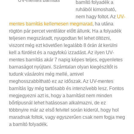
UV-mentes barnítás
barnító folyadék a
ruhából kimosható,
nem hagy foltot. Az
UV-
mentes barnítás kellemesen megmarad
, ha utána
rögtön pár percet ventilátor előtt állunk. Ha a folyadék
teljesen megszáradt, nyugodtan fel lehet öltözni,
viszont még ezt követően legalább 8 órán át kerülni
kell a fürdést és a nagyfokú izzadást. Az ilyen UV-
mentes barnítás akár 7 napig képes teljes, egyenletes
barnaságot nyújtani. Számtalan olyan kiegészítőt is
tudunk vásárolni még mellé, amivel
meghosszabbítható ez az időszak. Az UV-mentes
barnítás így még tartósabb és intenzívebb lesz. Fontos
megjegyezni azt is, hogy a barnítást nem minden
bőrtípusnál lehet hatásosan alkalmazni, de ez
többnyire már az első felvitel során kiderül, hogy hol
maradnak foltok, vagy egyszerűen csak nem fogja meg
a barnító folyadék.