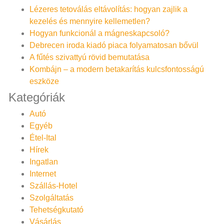
Lézeres tetoválás eltávolítás: hogyan zajlik a
kezelés és mennyire kellemetlen?
Hogyan funkcionál a mágneskapcsoló?
Debrecen iroda kiadó piaca folyamatosan bővül
A fűtés szivattyú rövid bemutatása
Kombájn – a modern betakarítás kulcsfontosságú
eszköze
Kategóriák
Autó
Egyéb
Étel-Ital
Hírek
Ingatlan
Internet
Szállás-Hotel
Szolgáltatás
Tehetségkutató
Vásárlás