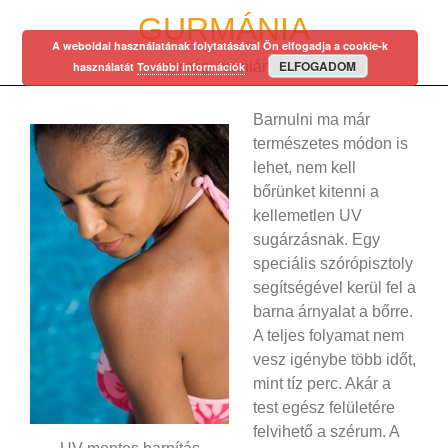
Skip
GURMÁNIA
to
A weboldal használatának folytatásával Ön elfogadja a cookie-k
content
ELFOGADOM
egy régi mániám…
használatát
További információk
Barnulni ma már
természetes módon is
lehet, nem kell
bőrünket kitenni a
kellemetlen UV
sugárzásnak. Egy
speciális szórópisztoly
segítségével kerül fel a
barna árnyalat a bőrre.
A teljes folyamat nem
vesz igénybe több időt,
mint tíz perc. Akár a
test egész felületére
felvihető a szérum. A