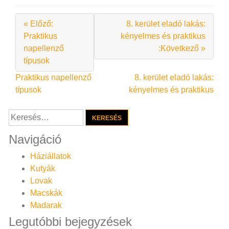
« Előző:
8. kerület eladó lakás:
Praktikus
kényelmes és praktikus
napellenző
:Következő »
típusok
Bejegyzés
Praktikus napellenző
8. kerület eladó lakás:
típusok
kényelmes és praktikus
navigáció
Keresés:
Navigáció
Háziállatok
Kutyák
Lovak
Macskák
Madarak
Legutóbbi bejegyzések