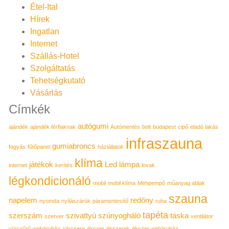
Étel-Ital
Hírek
Ingatlan
Internet
Szállás-Hotel
Szolgáltatás
Tehetségkutató
Vásárlás
Címkék
autógumi
ajándék
ajándék férfiaknak
Autómentés
bolt
budapest
cipő
eladó lakás
infraszauna
gumiabroncs
fogyás
fűtőpanel
háziállatok
klíma
játékok
Led lámpa
internet
kerítés
lovak
légkondicionáló
mobil
mobil klíma
Méhpempő
műanyag ablak
szauna
napelem
redőny
nyomda
nyílászárók
páramentesítő
ruha
tapéta
szerszám
szivattyú
szúnyogháló
táska
szerver
ventilátor
vízszűrő
webáruház
zárcsere
ékszer
ékszerek
ékszer webáruház