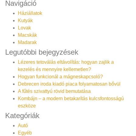
Navigáció
Háziállatok
Kutyák
Lovak
Macskák
Madarak
Legutóbbi bejegyzések
Lézeres tetoválás eltávolítás: hogyan zajlik a
kezelés és mennyire kellemetlen?
Hogyan funkcionál a mágneskapcsoló?
Debrecen iroda kiadó piaca folyamatosan bővül
A fűtés szivattyú rövid bemutatása
Kombájn – a modern betakarítás kulcsfontosságú
eszköze
Kategóriák
Autó
Egyéb