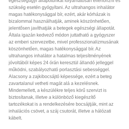
egészségügyi állapotunkat folyamatosan ellenőrizni és
szükség esetén gyógyítani. Az ultrahangos inhalátor
magas hatékonysággal bír, ezért, akár kórházak is
bizalommal használhatják, aminek köszönhetően,
jelentősen javíthatják a betegek egészségi állapotát.
Általa igazán kedvező módon juttatható a gyógyszer
az emberi szervezetbe, mivel professzionalizmusának
köszönhetően, magas hatékonysággal bír.
Az
ultrahangos inhalátor a hatalmas teljesítményének
jóvoltából képes 24 órán keresztül állandó jelleggel
működni, szabályozható porlasztási sebességgel.
Alacsony a zajkibocsájtó képessége, ezért a beteg
zavartalanul vetheti magát alá a kezelésnek.
Mindemellett, a készülékre teljes körű szervizt is
biztosítanak, illetve a különböző kiegészítő
tartozékokat is a rendelkezésére bocsájtják, mint az
inhalációs csövet, a száj csutorát, illetve a hálózati
kábelt.