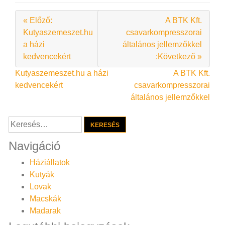
« Előző:
A BTK Kft.
Kutyaszemeszet.hu
csavarkompresszorai
a házi
általános jellemzőkkel
kedvencekért
:Következő »
Bejegyzés
Kutyaszemeszet.hu a házi
A BTK Kft.
kedvencekért
csavarkompresszorai
navigáció
általános jellemzőkkel
Keresés:
Navigáció
Háziállatok
Kutyák
Lovak
Macskák
Madarak