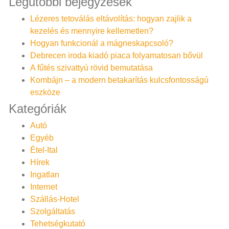
Legutóbbi bejegyzések
Lézeres tetoválás eltávolítás: hogyan zajlik a
kezelés és mennyire kellemetlen?
Hogyan funkcionál a mágneskapcsoló?
Debrecen iroda kiadó piaca folyamatosan bővül
A fűtés szivattyú rövid bemutatása
Kombájn – a modern betakarítás kulcsfontosságú
eszköze
Kategóriák
Autó
Egyéb
Étel-Ital
Hírek
Ingatlan
Internet
Szállás-Hotel
Szolgáltatás
Tehetségkutató