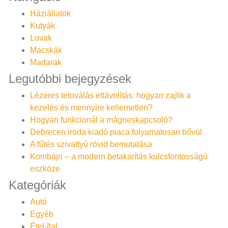
Háziállatok
Kutyák
Lovak
Macskák
Madarak
Legutóbbi bejegyzések
Lézeres tetoválás eltávolítás: hogyan zajlik a
kezelés és mennyire kellemetlen?
Hogyan funkcionál a mágneskapcsoló?
Debrecen iroda kiadó piaca folyamatosan bővül
A fűtés szivattyú rövid bemutatása
Kombájn – a modern betakarítás kulcsfontosságú
eszköze
Kategóriák
Autó
Egyéb
Étel-Ital