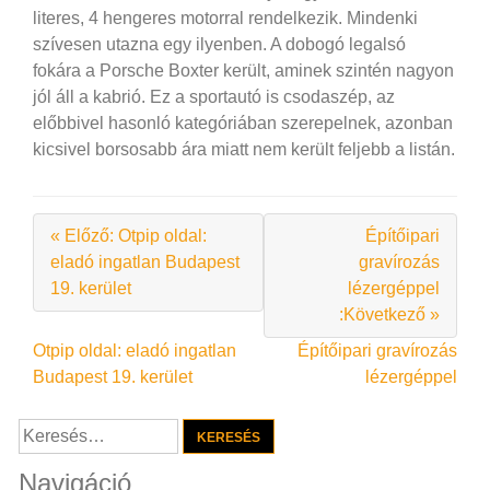
literes, 4 hengeres motorral rendelkezik. Mindenki
szívesen utazna egy ilyenben. A dobogó legalsó
fokára a Porsche Boxter került, aminek szintén nagyon
jól áll a kabrió. Ez a sportautó is csodaszép, az
előbbivel hasonló kategóriában szerepelnek, azonban
kicsivel borsosabb ára miatt nem került feljebb a listán.
« Előző: Otpip oldal:
Építőipari
eladó ingatlan Budapest
gravírozás
19. kerület
lézergéppel
:Következő »
Bejegyzés
Otpip oldal: eladó ingatlan
Építőipari gravírozás
Budapest 19. kerület
lézergéppel
navigáció
Keresés:
Navigáció