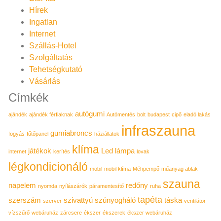
Hírek
Ingatlan
Internet
Szállás-Hotel
Szolgáltatás
Tehetségkutató
Vásárlás
Címkék
autógumi
ajándék
ajándék férfiaknak
Autómentés
bolt
budapest
cipő
eladó lakás
infraszauna
gumiabroncs
fogyás
fűtőpanel
háziállatok
klíma
játékok
Led lámpa
internet
kerítés
lovak
légkondicionáló
mobil
mobil klíma
Méhpempő
műanyag ablak
szauna
napelem
redőny
nyomda
nyílászárók
páramentesítő
ruha
tapéta
szerszám
szivattyú
szúnyogháló
táska
szerver
ventilátor
vízszűrő
webáruház
zárcsere
ékszer
ékszerek
ékszer webáruház