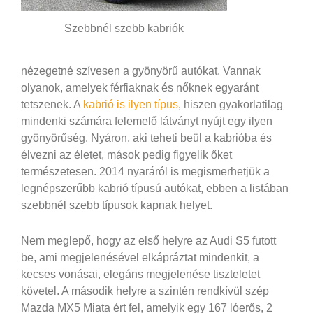
Szebbnél szebb kabriók
nézegetné szívesen a gyönyörű autókat. Vannak
olyanok, amelyek férfiaknak és nőknek egyaránt
tetszenek. A
kabrió is ilyen típus
, hiszen gyakorlatilag
mindenki számára felemelő látványt nyújt egy ilyen
gyönyörűség. Nyáron, aki teheti beül a kabrióba és
élvezni az életet, mások pedig figyelik őket
természetesen. 2014 nyaráról is megismerhetjük a
legnépszerűbb kabrió típusú autókat, ebben a listában
szebbnél szebb típusok kapnak helyet.
Nem meglepő, hogy az első helyre az Audi S5 futott
be, ami megjelenésével elkápráztat mindenkit, a
kecses vonásai, elegáns megjelenése tiszteletet
követel. A második helyre a szintén rendkívül szép
Mazda MX5 Miata ért fel, amelyik egy 167 lóerős, 2