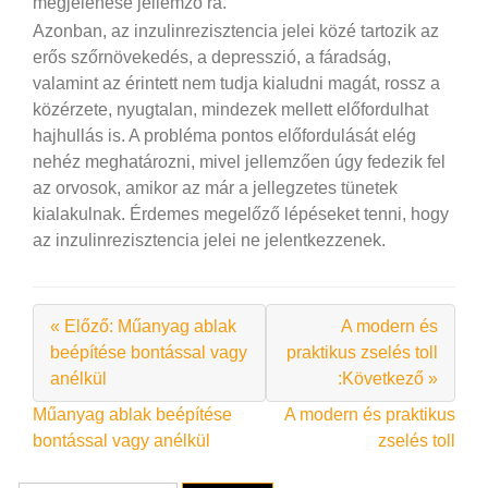
megjelenése jellemző rá.
Azonban, az inzulinrezisztencia jelei közé tartozik az
erős szőrnövekedés, a depresszió, a fáradság,
valamint az érintett nem tudja kialudni magát, rossz a
közérzete, nyugtalan, mindezek mellett előfordulhat
hajhullás is. A probléma pontos előfordulását elég
nehéz meghatározni, mivel jellemzően úgy fedezik fel
az orvosok, amikor az már a jellegzetes tünetek
kialakulnak. Érdemes megelőző lépéseket tenni, hogy
az inzulinrezisztencia jelei ne jelentkezzenek.
« Előző: Műanyag ablak
A modern és
beépítése bontással vagy
praktikus zselés toll
anélkül
:Következő »
Bejegyzés
Műanyag ablak beépítése
A modern és praktikus
bontással vagy anélkül
zselés toll
navigáció