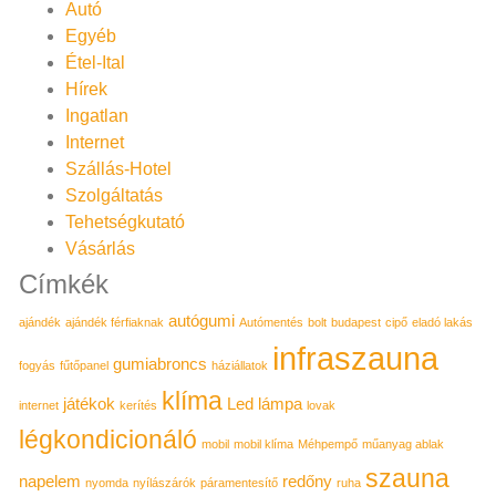
Autó
Egyéb
Étel-Ital
Hírek
Ingatlan
Internet
Szállás-Hotel
Szolgáltatás
Tehetségkutató
Vásárlás
Címkék
autógumi
ajándék
ajándék férfiaknak
Autómentés
bolt
budapest
cipő
eladó lakás
infraszauna
gumiabroncs
fogyás
fűtőpanel
háziállatok
klíma
játékok
Led lámpa
internet
kerítés
lovak
légkondicionáló
mobil
mobil klíma
Méhpempő
műanyag ablak
szauna
napelem
redőny
nyomda
nyílászárók
páramentesítő
ruha