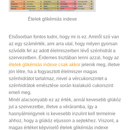
Ételek glikémiás indexe
Elsősorban fontos tudni, hogy mi is ez. Amiről szó van
az egy számérték, ami arra utal, hogy milyen gyorsan
szívódik fel az adott élelmiszerben lévő szénhidrát a
szervezetben. Érdemes tisztában lenni azzal, hogy az
ételek glikémiás indexe csak akkor
jelenik meg, illetve
jön létre, ha a fogyasztott élelmiszer magas
szénhidrátot tartalmaz, mivel a vércukorszintet a
szénhidrátok emésztése során kialakuló cukorszint
emeli meg.
Minél alacsonyabb ez az érték, annál kevesebb glükóz
jut a szervezetbe, illetve a véráramba, így a
hasnyálmirigynek is kevesebb inzulint kell termelnie
ahhoz, hogy a glükóz eljusson a sejtekhez. Viszont, a
magas értéket képviselő ételek glikémiás indexe