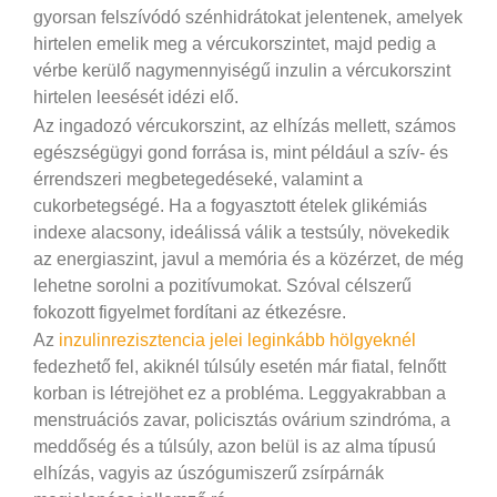
gyorsan felszívódó szénhidrátokat jelentenek, amelyek
hirtelen emelik meg a vércukorszintet, majd pedig a
vérbe kerülő nagymennyiségű inzulin a vércukorszint
hirtelen leesését idézi elő.
Az ingadozó vércukorszint, az elhízás mellett, számos
egészségügyi gond forrása is, mint például a szív- és
érrendszeri megbetegedéseké, valamint a
cukorbetegségé. Ha a fogyasztott ételek glikémiás
indexe alacsony, ideálissá válik a testsúly, növekedik
az energiaszint, javul a memória és a közérzet, de még
lehetne sorolni a pozitívumokat. Szóval célszerű
fokozott figyelmet fordítani az étkezésre.
Az
inzulinrezisztencia jelei leginkább hölgyeknél
fedezhető fel, akiknél túlsúly esetén már fiatal, felnőtt
korban is létrejöhet ez a probléma. Leggyakrabban a
menstruációs zavar, policisztás ovárium szindróma, a
meddőség és a túlsúly, azon belül is az alma típusú
elhízás, vagyis az úszógumiszerű zsírpárnák