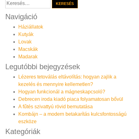
Keresés:
Navigáció
Háziállatok
Kutyák
Lovak
Macskák
Madarak
Legutóbbi bejegyzések
Lézeres tetoválás eltávolítás: hogyan zajlik a
kezelés és mennyire kellemetlen?
Hogyan funkcionál a mágneskapcsoló?
Debrecen iroda kiadó piaca folyamatosan bővül
A fűtés szivattyú rövid bemutatása
Kombájn – a modern betakarítás kulcsfontosságú
eszköze
Kategóriák