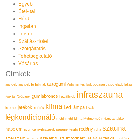
Egyéb
Étel-Ital
Hírek
Ingatlan
Internet
Szállás-Hotel
Szolgáltatás
Tehetségkutató
Vásárlás
Címkék
autógumi
ajándék
ajándék férfiaknak
Autómentés
bolt
budapest
cipő
eladó lakás
infraszauna
gumiabroncs
fogyás
fűtőpanel
háziállatok
klíma
játékok
Led lámpa
internet
kerítés
lovak
légkondicionáló
mobil
mobil klíma
Méhpempő
műanyag ablak
szauna
napelem
redőny
nyomda
nyílászárók
páramentesítő
ruha
tapéta
szerszám
szivattyú
szúnyogháló
táska
szerver
ventilátor