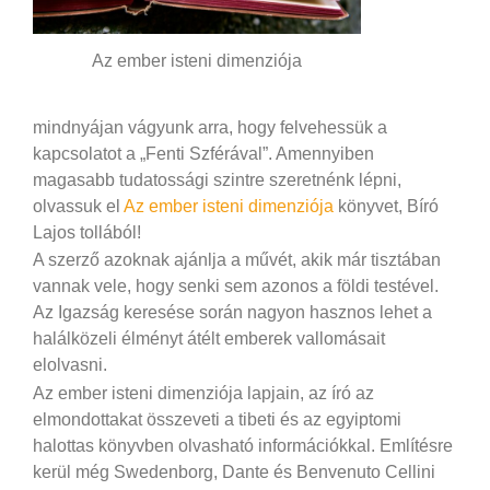
Az ember isteni dimenziója
mindnyájan vágyunk arra, hogy felvehessük a
kapcsolatot a „Fenti Szférával”. Amennyiben
magasabb tudatossági szintre szeretnénk lépni,
olvassuk el
Az ember isteni dimenziója
könyvet, Bíró
Lajos tollából!
A szerző azoknak ajánlja a művét, akik már tisztában
vannak vele, hogy senki sem azonos a földi testével.
Az Igazság keresése során nagyon hasznos lehet a
halálközeli élményt átélt emberek vallomásait
elolvasni.
Az ember isteni dimenziója lapjain, az író az
elmondottakat összeveti a tibeti és az egyiptomi
halottas könyvben olvasható információkkal. Említésre
kerül még Swedenborg, Dante és Benvenuto Cellini