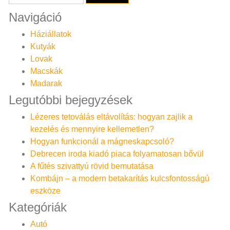
Navigáció
Háziállatok
Kutyák
Lovak
Macskák
Madarak
Legutóbbi bejegyzések
Lézeres tetoválás eltávolítás: hogyan zajlik a
kezelés és mennyire kellemetlen?
Hogyan funkcionál a mágneskapcsoló?
Debrecen iroda kiadó piaca folyamatosan bővül
A fűtés szivattyú rövid bemutatása
Kombájn – a modern betakarítás kulcsfontosságú
eszköze
Kategóriák
Autó