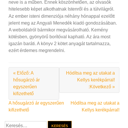
neve is a műben. Ennek köszönhetően, az olvasók
hitelesebb képet alkothatnak Istenről és a túlvilágról.
Az ember isteni dimenziója néhány hónappal ezelőtt
jelent meg az Angyali Menedék kiadó gondozásában.
A weboldalról bármikor megvásárolható. Kemény
kötésben, gyönyörű borítóval kapható. Az ára most
igazán baráti. A könyv 2 kötet anyagát tartalmazza,
ezért érdemes megrendelni.
« Előző: A
Hódítsa meg az utakat a
hősugárzó ár
Kellys kerékpárral!
egyszerűen
:Következő »
kifizethető
Bejegyzés
A hősugárzó ár egyszerűen
Hódítsa meg az utakat a
kifizethető
Kellys kerékpárral!
navigáció
Keresés: