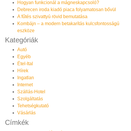
Hogyan funkcionál a mágneskapcsoló?
Debrecen iroda kiadó piaca folyamatosan bővül
A fűtés szivattyú rövid bemutatása
Kombájn – a modern betakarítás kulcsfontosságú
eszköze
Kategóriák
Autó
Egyéb
Étel-Ital
Hírek
Ingatlan
Internet
Szállás-Hotel
Szolgáltatás
Tehetségkutató
Vásárlás
Címkék