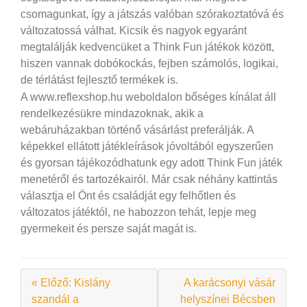
csomagunkat, így a játszás valóban szórakoztatóvá és
változatossá válhat. Kicsik és nagyok egyaránt
megtalálják kedvencüket a Think Fun játékok között,
hiszen vannak dobókockás, fejben számolós, logikai,
de térlátást fejlesztő termékek is.
A www.reflexshop.hu weboldalon bőséges kínálat áll
rendelkezésükre mindazoknak, akik a
webáruházakban történő vásárlást preferálják. A
képekkel ellátott játékleírások jóvoltából egyszerűen
és gyorsan tájékozódhatunk egy adott Think Fun játék
menetéről és tartozékairól. Már csak néhány kattintás
választja el Önt és családját egy felhőtlen és
változatos játéktól, ne habozzon tehát, lepje meg
gyermekeit és persze saját magát is.
« Előző: Kislány
A karácsonyi vásár
szandál a
helyszínei Bécsben