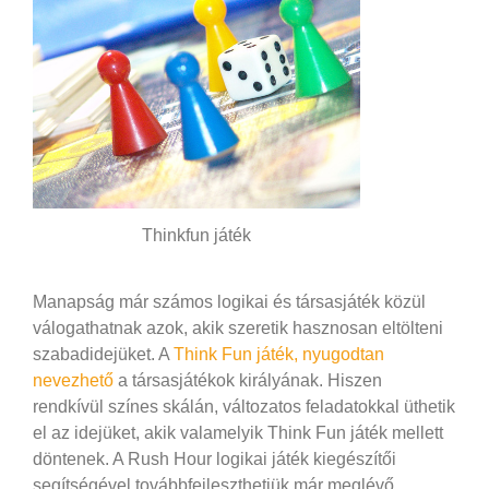
Thinkfun játék
Manapság már számos logikai és társasjáték közül
válogathatnak azok, akik szeretik hasznosan eltölteni
szabadidejüket. A
Think Fun játék, nyugodtan
nevezhető
a társasjátékok királyának. Hiszen
rendkívül színes skálán, változatos feladatokkal üthetik
el az idejüket, akik valamelyik Think Fun játék mellett
döntenek. A Rush Hour logikai játék kiegészítői
segítségével továbbfejleszthetjük már meglévő