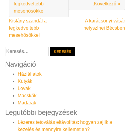
legkedveltebb
:Következő »
mesehősökkel
Bejegyzés
Kislány szandál a
A karácsonyi vásár
legkedveltebb
helyszínei Bécsben
navigáció
mesehősökkel
Keresés:
Navigáció
Háziállatok
Kutyák
Lovak
Macskák
Madarak
Legutóbbi bejegyzések
Lézeres tetoválás eltávolítás: hogyan zajlik a
kezelés és mennyire kellemetlen?