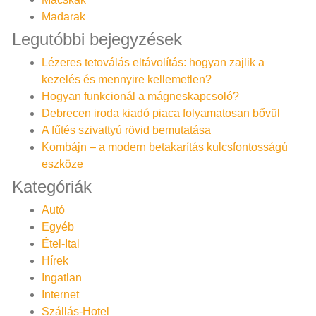
Madarak
Legutóbbi bejegyzések
Lézeres tetoválás eltávolítás: hogyan zajlik a
kezelés és mennyire kellemetlen?
Hogyan funkcionál a mágneskapcsoló?
Debrecen iroda kiadó piaca folyamatosan bővül
A fűtés szivattyú rövid bemutatása
Kombájn – a modern betakarítás kulcsfontosságú
eszköze
Kategóriák
Autó
Egyéb
Étel-Ital
Hírek
Ingatlan
Internet
Szállás-Hotel