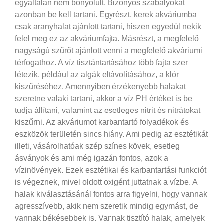
egyáltalán nem bonyolult. Bizonyos szabályokat
azonban be kell tartani.
Egyrészt, kerek akváriumba
csak aranyhalat ajánlott tartani, hiszen egyedül nekik
felel meg ez az akváriumfajta. Másrészt, a megfelelő
nagyságú szűrőt ajánlott venni a megfelelő akváriumi
térfogathoz. A víz tisztántartásához több fajta szer
létezik, például az algák eltávolításához, a klór
kiszűréséhez. Amennyiben érzékenyebb halakat
szeretne valaki tartani, akkor a víz PH értéket is be
tudja állítani, valamint az esetleges nitrit és nitrátokat
kiszűrni. Az akváriumot karbantartó folyadékok és
eszközök területén sincs hiány. Ami pedig az esztétikát
illeti, vásárolhatóak szép színes kövek, esetleg
ásványok és ami még igazán fontos, azok a
vízinövények. Ezek esztétikai és karbantartási funkciót
is végeznek, mivel oldott oxigént juttatnak a vízbe. A
halak kiválasztásánál fontos arra figyelni, hogy vannak
agresszívebb, akik nem szeretik mindig egymást, de
vannak békésebbek is. Vannak tisztító halak, amelyek