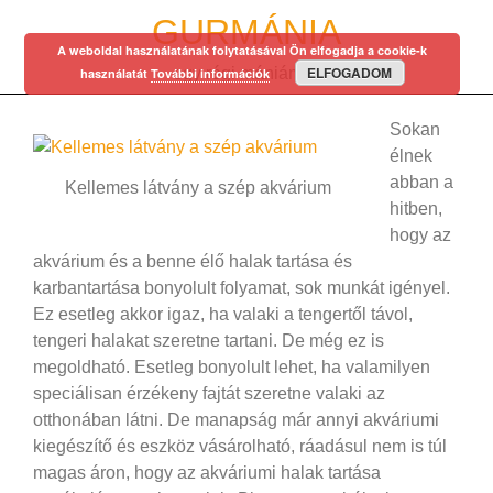
Skip
GURMÁNIA
to
A weboldal használatának folytatásával Ön elfogadja a cookie-k
content
ELFOGADOM
egy régi mániám…
használatát
További információk
Sokan
élnek
abban a
Kellemes látvány a szép akvárium
hitben,
hogy az
akvárium és a benne élő halak tartása és
karbantartása bonyolult folyamat, sok munkát igényel.
Ez esetleg akkor igaz, ha valaki a tengertől távol,
tengeri halakat szeretne tartani. De még ez is
megoldható. Esetleg bonyolult lehet, ha valamilyen
speciálisan érzékeny fajtát szeretne valaki az
otthonában látni. De manapság már annyi akváriumi
kiegészítő és eszköz vásárolható, ráadásul nem is túl
magas áron, hogy az akváriumi halak tartása