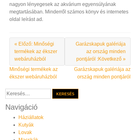
nagyon lényegesek az akvárium egyensúlyának
megtartásában. Minderről számos könyv és internetes
oldal leírást ad.
« Előző: Minőségi
Garázskapuk galériája
termékek az ékszer
az ország minden
webáruházból
pontjáról :Következő »
Bejegyzés
Minőségi termékek az
Garázskapuk galériája az
ékszer webáruházból
ország minden pontjáról
navigáció
Keresés:
Navigáció
Háziállatok
Kutyák
Lovak
Macskák