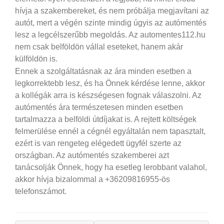
hívja a szakembereket, és nem próbálja megjavítani az
autót, mert a végén szinte mindig úgyis az autómentés
lesz a legcélszerűbb megoldás. Az automentes112.hu
nem csak belföldön vállal eseteket, hanem akár
külföldön is.
Ennek a szolgáltatásnak az ára minden esetben a
legkorrektebb lesz, és ha Önnek kérdése lenne, akkor
a kollégák arra is készségesen fognak válaszolni. Az
autómentés ára természetesen minden esetben
tartalmazza a belföldi útdíjakat is. A rejtett költségek
felmerülése ennél a cégnél egyáltalán nem tapasztalt,
ezért is van rengeteg elégedett ügyfél szerte az
országban. Az autómentés szakemberei azt
tanácsolják Önnek, hogy ha esetleg lerobbant valahol,
akkor hívja bizalommal a +36209816955-ös
telefonszámot.