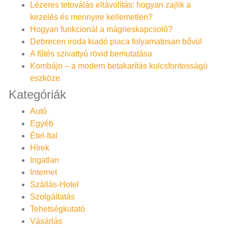
Lézeres tetoválás eltávolítás: hogyan zajlik a
kezelés és mennyire kellemetlen?
Hogyan funkcionál a mágneskapcsoló?
Debrecen iroda kiadó piaca folyamatosan bővül
A fűtés szivattyú rövid bemutatása
Kombájn – a modern betakarítás kulcsfontosságú
eszköze
Kategóriák
Autó
Egyéb
Étel-Ital
Hírek
Ingatlan
Internet
Szállás-Hotel
Szolgáltatás
Tehetségkutató
Vásárlás