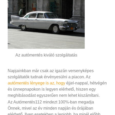
Az autómentés kiváló szolgáltatás
Napjainkban már csak az igazán versenyképes
szolgáltatók tudnak érvényesülni a piacon. Az
autómentés lényege is az, hogy
éjjel-nappal, hétvégén
és ünnepnapokon is legyen elérhető, hiszen egy
meghibásodást egyszerűen nem lehet kiszámítani.
Az Autómentés112 mindezt 100%-ban megadja
Önnek, mivel az év minden napján és órájában
elérhető. Ilyen esetekben a legjobb, ha minél előbb