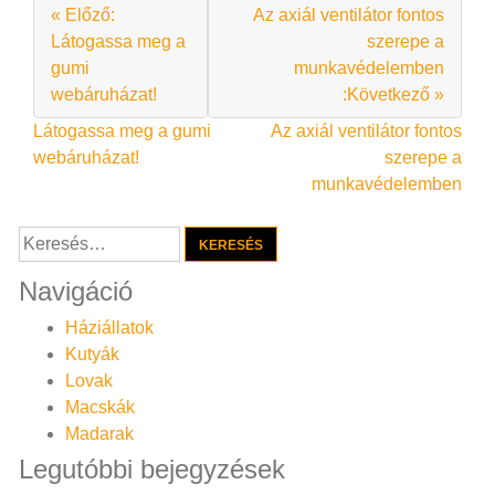
« Előző:
Az axiál ventilátor fontos
Látogassa meg a
szerepe a
gumi
munkavédelemben
webáruházat!
:Következő »
Bejegyzés
Látogassa meg a gumi
Az axiál ventilátor fontos
webáruházat!
szerepe a
navigáció
munkavédelemben
Keresés:
Navigáció
Háziállatok
Kutyák
Lovak
Macskák
Madarak
Legutóbbi bejegyzések