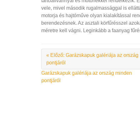
tartóállvánnyal és motorfékkel rendelkezik. E
vele, mivel második rugalmassággal is elláttá
motorja és hajtóműve olyan kialakítással rend
berendezésnek. Az asztali körfűrésszel azo
méretre kell vágni. Leginkább a faanyag fűré
« Előző: Garázskapuk galériája az ország
pontjáról
Bejegyzés
Garázskapuk galériája az ország minden
pontjáról
navigáció