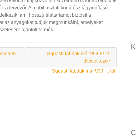
zen kívül a talaj közvetlen közelében is fűrészelhetünk
k a tervezői. A mobil asztali körfűrész lágyindítású
elkezik, ami hosszú élettartamot biztosít a
kat az anyagokat tudjuk megmunkálni, amelyeket
szelésére ajánlott termék.
K
 minden
Squash labdák már 999 Ft-tól!
:Következő »
Squash labdák már 999 Ft-tól!
C