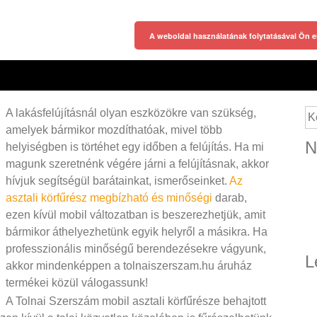
A weboldal használatának folytatásával Ön e
A lakásfelújításnál olyan eszközökre van szükség,
Ke
amelyek bármikor mozdíthatóak, mivel több
N
helyiségben is törtéhet egy időben a felújítás. Ha mi
magunk szeretnénk végére járni a felújításnak, akkor
hívjuk segítségül barátainkat, ismerőseinket.
Az
asztali körfűrész megbízható és minőségi
darab,
ezen kívül mobil változatban is beszerezhetjük, amit
bármikor áthelyezhetünk egyik helyről a másikra. Ha
professzionális minőségű berendezésekre vágyunk,
L
akkor mindenképpen a tolnaiszerszam.hu áruház
termékei közül válogassunk!
A Tolnai Szerszám mobil asztali körfűrésze behajtott