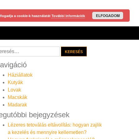
ELFOGADOM
lfogadja a cookie-k használatát
További információk
resés:
avigáció
Háziállatok
Kutyák
Lovak
Macskák
Madarak
egutóbbi bejegyzések
Lézeres tetoválás eltávolítás: hogyan zajlik
a kezelés és mennyire kellemetlen?