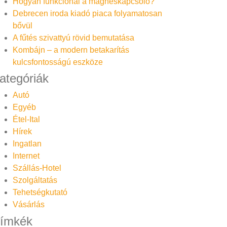
Hogyan funkcionál a mágneskapcsoló?
Debrecen iroda kiadó piaca folyamatosan
bővül
A fűtés szivattyú rövid bemutatása
Kombájn – a modern betakarítás
kulcsfontosságú eszköze
ategóriák
Autó
Egyéb
Étel-Ital
Hírek
Ingatlan
Internet
Szállás-Hotel
Szolgáltatás
Tehetségkutató
Vásárlás
ímkék