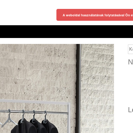
A weboldal használatának folytatásával Ön e
Ke
N
L