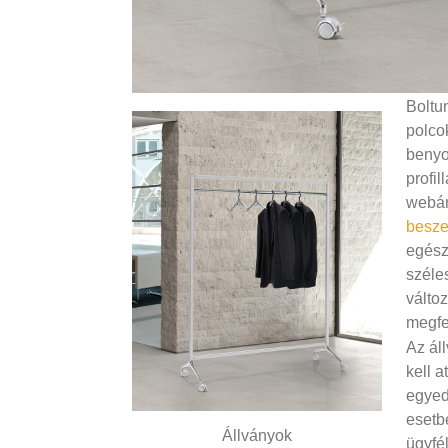
Boltu
polcok
benyo
profil
webár
besze
egész
széle
válto
megfe
Az ál
kell a
egyed
esetbe
Állványok
ügyfé