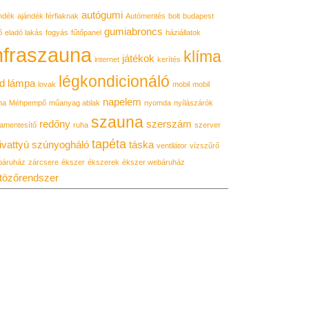
autógumi
ndék
ajándék férfiaknak
Autómentés
bolt
budapest
gumiabroncs
ő
eladó lakás
fogyás
fűtőpanel
háziállatok
nfraszauna
klíma
játékok
internet
kerítés
légkondicionáló
d lámpa
lovak
mobil
mobil
napelem
ma
Méhpempő
műanyag ablak
nyomda
nyílászárók
szauna
redőny
szerszám
amentesítő
ruha
szerver
tapéta
ivattyú
szúnyogháló
táska
ventilátor
vízszűrő
báruház
zárcsere
ékszer
ékszerek
ékszer webáruház
tözőrendszer