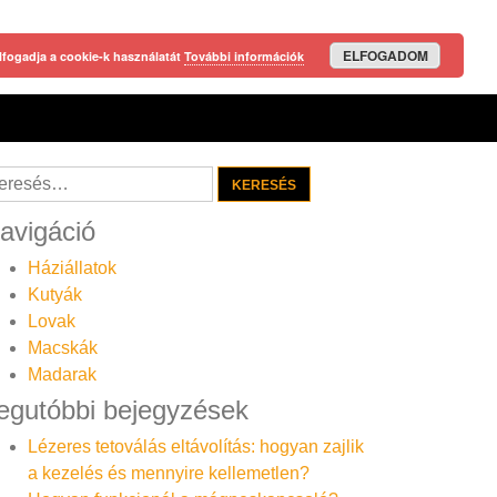
ELFOGADOM
lfogadja a cookie-k használatát
További információk
resés:
avigáció
Háziállatok
Kutyák
Lovak
Macskák
Madarak
egutóbbi bejegyzések
Lézeres tetoválás eltávolítás: hogyan zajlik
a kezelés és mennyire kellemetlen?