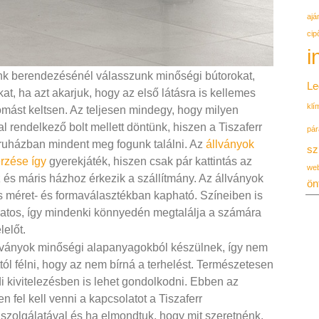
ajá
cip
i
nk berendezésénél válasszunk minőségi bútorokat,
Le
at, ha azt akarjuk, hogy az első látásra is kellemes
klí
mást keltsen. Az teljesen mindegy, hogy milyen
lal rendelkező bolt mellett döntünk, hiszen a Tiszaferr
pár
uházban mindent meg fogunk találni. Az
állványok
sz
rzése így
gyerekjáték, hiszen csak pár kattintás az
we
 és máris házhoz érkezik a szállítmány. Az állványok
ön
s méret- és formaválasztékban kapható. Színeiben is
zatos, így mindenki könnyedén megtalálja a számára
lelőt.
lványok minőségi alapanyagokból készülnek, így nem
ttól félni, hogy az nem bírná a terhelést. Természetesen
i kivitelezésben is lehet gondolkodni. Ebben az
n fel kell venni a kapcsolatot a Tiszaferr
lszolgálatával és ha elmondtuk, hogy mit szeretnénk,