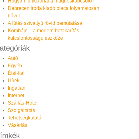
Hogyan funkcionál a mágneskapcsoló?
Debrecen iroda kiadó piaca folyamatosan
bővül
A fűtés szivattyú rövid bemutatása
Kombájn – a modern betakarítás
kulcsfontosságú eszköze
ategóriák
Autó
Egyéb
Étel-Ital
Hírek
Ingatlan
Internet
Szállás-Hotel
Szolgáltatás
Tehetségkutató
Vásárlás
ímkék