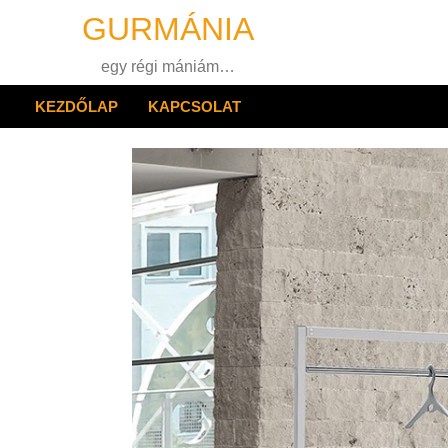
Skip
GURMÁNIA
to
content
egy régi mániám…
KEZDŐLAP
KAPCSOLAT