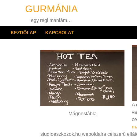
Skip
GURMÁNIA
to
content
egy régi mániám…
KEZDŐLAP
KAPCSOLAT
A 
va
Mágnestábla
ce
má
studioeszkozok.hu weboldalra célszerű ellát