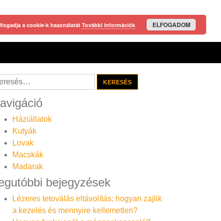
ELFOGADOM
lfogadja a cookie-k használatát
További információk
resés:
avigáció
Háziállatok
Kutyák
Lovak
Macskák
Madarak
egutóbbi bejegyzések
Lézeres tetoválás eltávolítás: hogyan zajlik
a kezelés és mennyire kellemetlen?