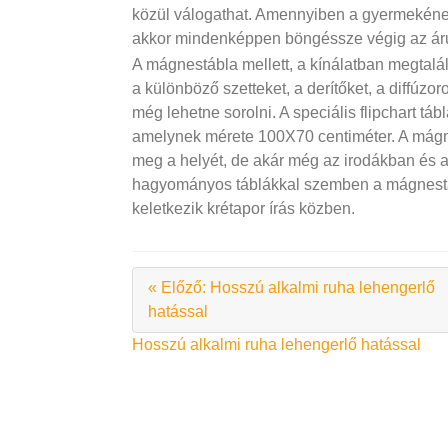
közül válogathat. Amennyiben a gyermekének
akkor mindenképpen böngéssze végig az áru
A mágnestábla mellett, a kínálatban megtalál
a különböző szetteket, a derítőket, a diffúzo
még lehetne sorolni. A speciális flipchart táb
amelynek mérete 100X70 centiméter. A mágne
meg a helyét, de akár még az irodákban és 
hagyományos táblákkal szemben a mágnestáb
keletkezik krétapor írás közben.
« Előző: Hosszú alkalmi ruha lehengerlő
hatással
Bejegyzés
Hosszú alkalmi ruha lehengerlő hatással
navigáció