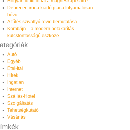
Hogyan funkcionál a mágneskapcsoló?
Debrecen iroda kiadó piaca folyamatosan
bővül
A fűtés szivattyú rövid bemutatása
Kombájn – a modern betakarítás
kulcsfontosságú eszköze
ategóriák
Autó
Egyéb
Étel-Ital
Hírek
Ingatlan
Internet
Szállás-Hotel
Szolgáltatás
Tehetségkutató
Vásárlás
ímkék