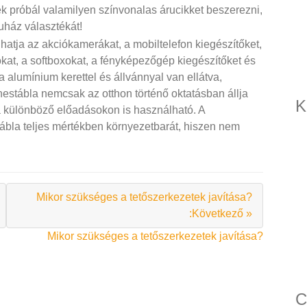
 próbál valamilyen színvonalas árucikket beszerezni,
ház választékát!
hatja az akciókamerákat, a mobiltelefon kiegészítőket,
rokat, a softboxokat, a fényképezőgép kiegészítőket és
la alumínium kerettel és állvánnyal van ellátva,
stábla nemcsak az otthon történő oktatásban állja
K
a különböző előadásokon is használható. A
la teljes mértékben környezetbarát, hiszen nem
Mikor szükséges a tetőszerkezetek javítása?
:Következő »
Mikor szükséges a tetőszerkezetek javítása?
C