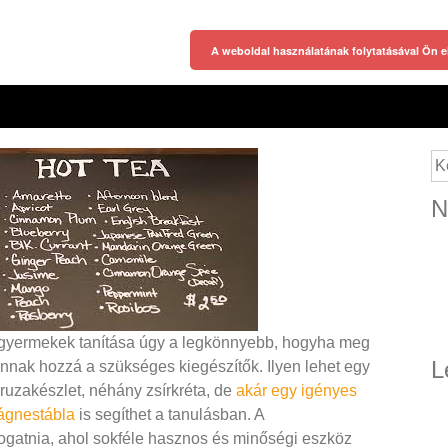
A weboldal használatának folytatásával Ön e
Ke
N
gyermekek tanítása úgy a legkönnyebb, hogyha meg
L
nnak hozzá a szükséges kiegészítők. Ilyen lehet egy
ruzakészlet, néhány zsírkréta, de
akár egy igényes
gnestábla
is segíthet a tanulásban. A
ogatnia, ahol sokféle hasznos és minőségi eszköz