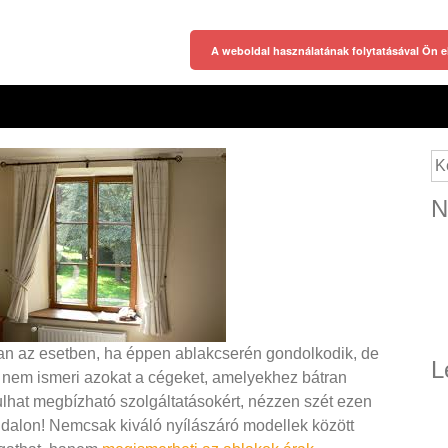
A weboldal használatának folytatásával Ön e
Ke
N
n az esetben, ha éppen ablakcserén gondolkodik, de
L
nem ismeri azokat a cégeket, amelyekhez bátran
ulhat megbízható szolgáltatásokért, nézzen szét ezen
ldalon! Nemcsak kiváló nyílászáró modellek között