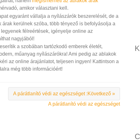
gathat, hanem
megismerheti az ablakok árak
érvadó, amikor választani kell.
sapat egyaránt vállalja a nyílászárók beszerelését, de a
k árak kerülnek szóba, több tényező is befolyásolja a
legyenek félreértések, igényelje online az
íthat nagyjából!
eserítik a szobában tartózkodó emberek életét,
K
dern, műanyag nyílászárókra! Ami pedig az ablakok
ekéri az online árajánlatot, teljesen ingyen! Kattintson a
ra még több információért!
A párátlanító védi az egészséget :Következő »
A párátlanító védi az egészséget
C