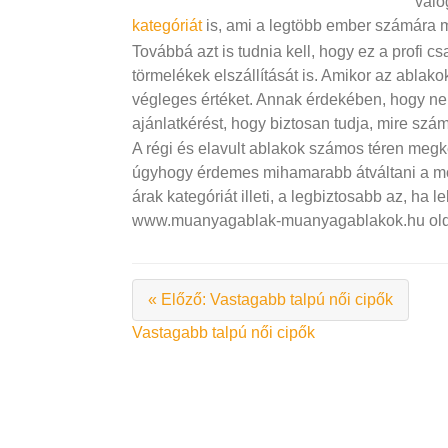
válo
kategóriát
is, ami a legtöbb ember számára m
Továbbá azt is tudnia kell, hogy ez a profi c
törmelékek elszállítását is. Amikor az ablako
végleges értéket. Annak érdekében, hogy ne 
ajánlatkérést, hogy biztosan tudja, mire szám
A régi és elavult ablakok számos téren megk
úgyhogy érdemes mihamarabb átváltani a mo
árak kategóriát illeti, a legbiztosabb az, ha l
www.muanyagablak-muanyagablakok.hu oldal
« Előző: Vastagabb talpú női cipők
Bejegyzés
Vastagabb talpú női cipők
navigáció