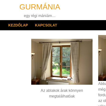
Skip
GURMÁNIA
to
content
egy régi mániám…
KEZDŐLAP
KAPCSOLAT
Abba
még 
Az ablakok árak könnyen
ford
megtalálhatóak
az o