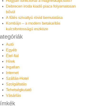
Hogyan funkcionál a mágneskapcsoló?
Debrecen iroda kiadó piaca folyamatosan
bővül
A fűtés szivattyú rövid bemutatása
Kombájn – a modern betakarítás
kulcsfontosságú eszköze
ategóriák
Autó
Egyéb
Étel-Ital
Hírek
Ingatlan
Internet
Szállás-Hotel
Szolgáltatás
Tehetségkutató
Vásárlás
ímkék