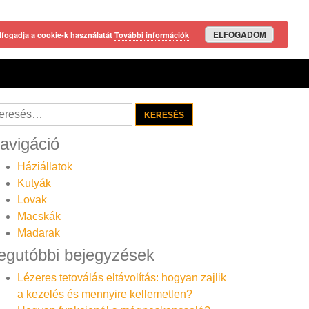
ELFOGADOM
lfogadja a cookie-k használatát
További információk
resés:
avigáció
Háziállatok
Kutyák
Lovak
Macskák
Madarak
egutóbbi bejegyzések
Lézeres tetoválás eltávolítás: hogyan zajlik
a kezelés és mennyire kellemetlen?