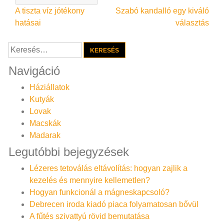
Bejegyzés
A tiszta víz jótékony
Szabó kandalló egy kiváló
hatásai
választás
navigáció
Keresés:
Navigáció
Háziállatok
Kutyák
Lovak
Macskák
Madarak
Legutóbbi bejegyzések
Lézeres tetoválás eltávolítás: hogyan zajlik a
kezelés és mennyire kellemetlen?
Hogyan funkcionál a mágneskapcsoló?
Debrecen iroda kiadó piaca folyamatosan bővül
A fűtés szivattyú rövid bemutatása