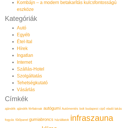
Kombájn – a modern betakarítás kulcsfontosságú
eszköze
Kategóriák
Autó
Egyéb
Étel-Ital
Hírek
Ingatlan
Internet
Szállás-Hotel
Szolgáltatás
Tehetségkutató
Vásárlás
Címkék
autógumi
ajándék
ajándék férfiaknak
Autómentés
bolt
budapest
cipő
eladó lakás
infraszauna
gumiabroncs
fogyás
fűtőpanel
háziállatok