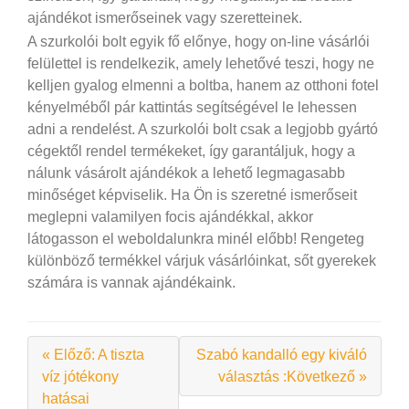
ajándékot ismerőseinek vagy szeretteinek.
A szurkolói bolt egyik fő előnye, hogy on-line vásárlói
felülettel is rendelkezik, amely lehetővé teszi, hogy ne
kelljen gyalog elmenni a boltba, hanem az otthoni fotel
kényelméből pár kattintás segítségével le lehessen
adni a rendelést. A szurkolói bolt csak a legjobb gyártó
cégektől rendel termékeket, így garantáljuk, hogy a
nálunk vásárolt ajándékok a lehető legmagasabb
minőséget képviselik. Ha Ön is szeretné ismerőseit
meglepni valamilyen focis ajándékkal, akkor
látogasson el weboldalunkra minél előbb! Rengeteg
különböző termékkel várjuk vásárlóinkat, sőt gyerekek
számára is vannak ajándékaink.
« Előző: A tiszta
Szabó kandalló egy kiváló
víz jótékony
választás :Következő »
hatásai