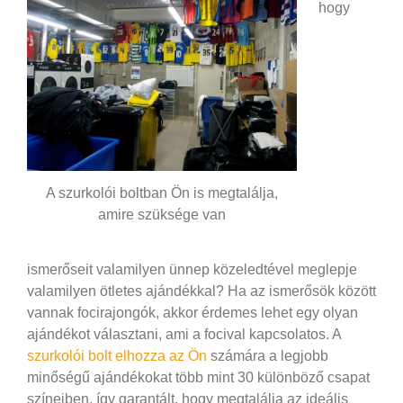
hogy
A szurkolói boltban Ön is megtalálja,
amire szüksége van
ismerőseit valamilyen ünnep közeledtével meglepje
valamilyen ötletes ajándékkal? Ha az ismerősök között
vannak focirajongók, akkor érdemes lehet egy olyan
ajándékot választani, ami a focival kapcsolatos. A
szurkolói bolt elhozza az Ön
számára a legjobb
minőségű ajándékokat több mint 30 különböző csapat
színeiben, így garantált, hogy megtalálja az ideális