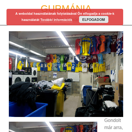
Skip
GURMÁNIA
to
A weboldal használatának folytatásával Ön elfogadja a cookie-k
content
ELFOGADOM
egy régi mániám…
használatát
További információk
Gondolt
már arra,